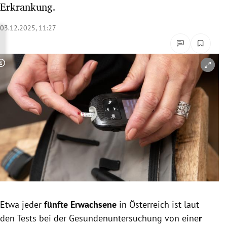
Erkrankung.
rreich Untermenü
03.12.2025, 11:27
rt Untermenü
schaft Untermenü
Copyright-Hinweis öffnen/schließen
s Untermenü
zeit Untermenü
undheit Untermenü
tur Untermenü
nung Untermenü
Etwa jeder
fünfte Erwachsene
in Österreich ist laut
lität Untermenü
den Tests bei der Gesundenuntersuchung von eine
r