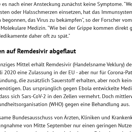
 es nach einer Ansteckung zunächst keine Symptome. "W
ten oder Halsschmerzen einsetzen, hat das Immunsystem
n begonnen, das Virus zu bekämpfen", so der Forscher vo
 Molekulare Medizin. "Wie bei der Grippe kommen direkt 
Medikamente daher oft zu spät."
n auf Remdesivir abgeflaut
einziges Mittel erhält Remdesivir (Handelsname Veklury) d
li 2020 eine Zulassung in der EU - aber nur für Corona-Pa
ndung, die zusätzlich Sauerstoff erhalten, aber noch kein
nötigen. Das ursprünglich gegen Ebola entwickelte Medi
dass sich Sars-CoV-2 in den Zellen vermehrt. Doch mittlerw
undheitsorganisation (WHO) gegen eine Behandlung aus.
ame Bundesausschuss von Ärzten, Kliniken und Krankenk
lungnahme von Mitte September nur einen geringen Nutz