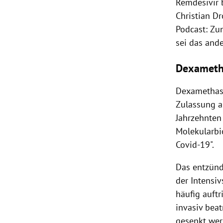
Remdesivir 
Christian D
Podcast: Zu
sei das ande
Dexameth
Dexamethaso
Zulassung al
Jahrzehnte
Molekularbi
Covid-19".
Das entzünd
der Intensi
häufig auftr
invasiv bea
gesenkt wer