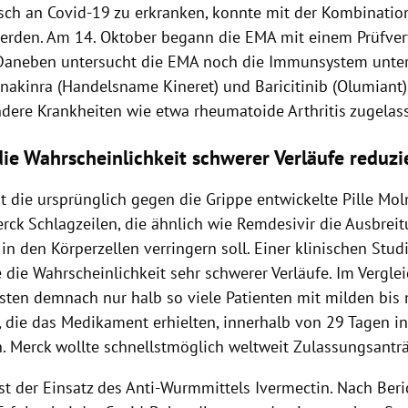
ch an Covid-19 zu erkranken, konnte mit der Kombinatio
werden. Am 14. Oktober begann die EMA mit einem Prüfver
Daneben untersucht die EMA noch die Immunsystem unte
Anakinra (Handelsname Kineret) und Baricitinib (Olumiant)
ndere Krankheiten wie etwa rheumatoide Arthritis zugelas
 die Wahrscheinlichkeit schwerer Verläufe reduzi
t die ursprünglich gegen die Grippe entwickelte Pille Mol
rck Schlagzeilen, die ähnlich wie Remdesivir die Ausbrei
in den Körperzellen verringern soll. Einer klinischen Stud
e die Wahrscheinlichkeit sehr schwerer Verläufe. Im Vergle
ten demnach nur halb so viele Patienten mit milden bis
die das Medikament erhielten, innerhalb von 29 Tagen i
n. Merck wollte schnellstmöglich weltweit Zulassungsanträ
st der Einsatz des Anti-Wurmmittels Ivermectin. Nach Ber