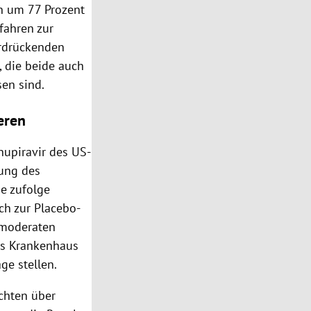
n um 77 Prozent
fahren zur
rdrückenden
, die beide auch
sen sind.
eren
nupiravir des US-
tung des
ie zufolge
ich zur Placebo-
 moderaten
ns Krankenhaus
ge stellen.
ichten über