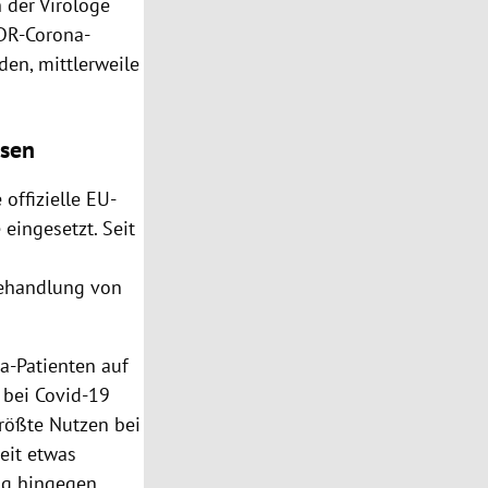
 der Virologe
NDR-Corona-
en, mittlerweile
msen
offizielle EU-
eingesetzt. Seit
Behandlung von
a-Patienten auf
 bei Covid-19
größte Nutzen bei
eit etwas
ng hingegen