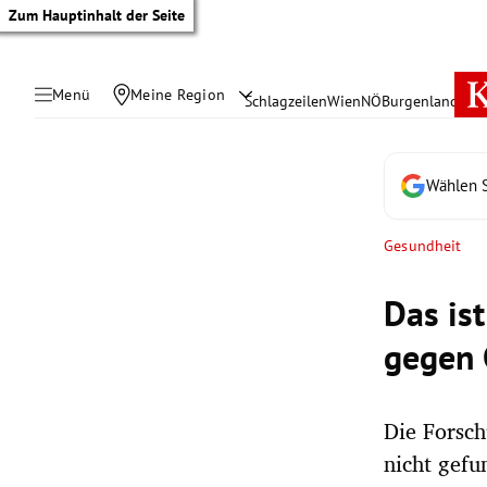
Zum Hauptinhalt der Seite
Menü
Meine Region
Schlagzeilen
Wien
NÖ
Burgenland
Öste
Wählen S
Gesundheit
Das is
gegen 
Die Forsch
tik Untermenü
nicht gefu
rreich Untermenü