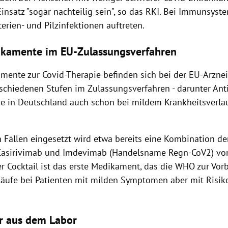
Einsatz "sogar nachteilig sein", so das RKI. Bei Immunsys
erien- und Pilzinfektionen auftreten.
ikamente im EU-Zulassungsverfahren
mente zur Covid-Therapie befinden sich bei der EU-Arzne
schiedenen Stufen im Zulassungsverfahren - darunter Ant
die in Deutschland auch schon bei mildem Krankheitsverla
en Fällen eingesetzt wird etwa bereits eine Kombination 
 Casirivimab und Imdevimab (Handelsname Regn-CoV2) v
er Cocktail ist das erste Medikament, das die WHO zur V
läufe bei Patienten mit milden Symptomen aber mit Risik
r aus dem Labor