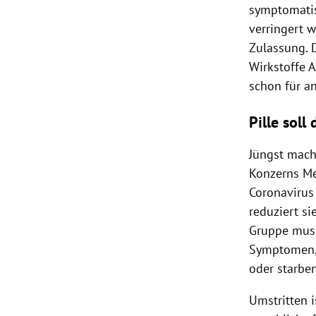
symptomatis
verringert 
Zulassung. 
Wirkstoffe 
schon für a
Pille soll
Jüngst mach
Konzerns Me
Coronavirus 
reduziert si
Gruppe muss
Symptomen, 
oder starbe
Umstritten i