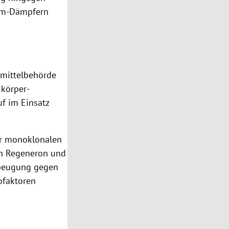
tem-Dämpfern
imittelbehörde
ikörper-
uf im Einsatz
der monoklonalen
on Regeneron und
orbeugung gegen
ofaktoren