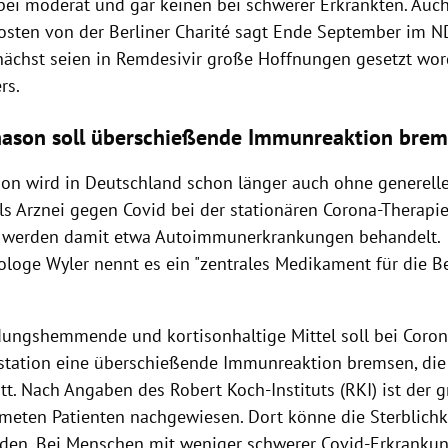
bei moderat und gar keinen bei schwerer Erkrankten. Auch
rosten von der Berliner Charité sagt Ende September im 
nächst seien in Remdesivir große Hoffnungen gesetzt word
rs.
ason soll überschießende Immunreaktion bre
n wird in Deutschland schon länger auch ohne generelle 
s Arznei gegen Covid bei der stationären Corona-Therapie 
n werden damit etwa Autoimmunerkrankungen behandelt.
ologe Wyler nennt es ein "zentrales Medikament für die 
ungshemmende und kortisonhaltige Mittel soll bei Coron
vstation eine überschießende Immunreaktion bremsen, die
itt. Nach Angaben des Robert Koch-Instituts (RKI) ist der 
tmeten Patienten nachgewiesen. Dort könne die Sterblichk
den. Bei Menschen mit weniger schwerer Covid-Erkranku