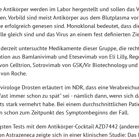
 Antikörper werden im Labor hergestellt und sollen das V
zen. Vorbild sind meist Antikörper aus dem Blutplasma vo
ie erfolgreich genesen sind. Monoklonal bedeutet, dass di
lle gleich sind und das Virus an einem fest definierten Zie
 derzeit untersuchte Medikamente dieser Gruppe, die recht
tion aus Bamlanivimab und Etesevimab von Eli Lilly, Re
 von Celltrion, Sotrovimab von GSK/Vir Biotechnology und
 von Roche.
fvirologe Drosten erläutert im NDR, dass eine Verabreich
fast immer schon zu spät" sei - nämlich dann, wenn sich d
ts stark vermehrt habe. Bei einem durchschnittlichen Pati
n schon zum Zeitpunkt des Symptombeginns der Fall.
gsten Tests mit dem Antikörper-Cocktail AZD7442 (andere
n Astrazeneca zeigte sich in einer klinischen Studie: Das 