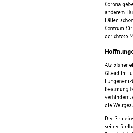
Corona gebe
anderem Hus
Fällen scho
Centrum für
gerichtete 
Hoffnunge
Als bisher 
Gilead im Ju
Lungenentzü
Beatmung be
verhindern, 
die Weltges
Der Gemeins
seiner Stel