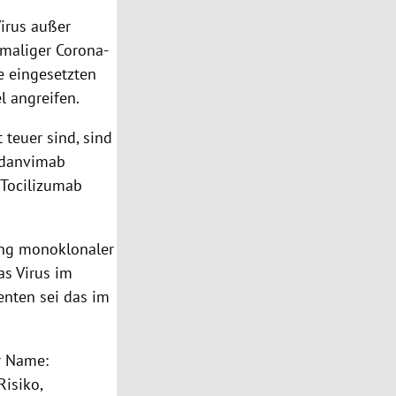
irus außer
rmaliger Corona-
e eingesetzten
l angreifen.
 teuer sind, sind
gdanvimab
 Tocilizumab
ung monoklonaler
as Virus im
enten sei das im
r Name:
Risiko,