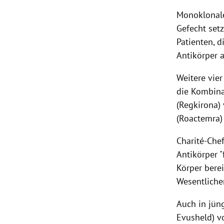
Monoklonale
Gefecht set
Patienten, d
Antikörper a
Weitere vier
die Kombina
(Regkirona)
(Roactemra)
Charité-Che
Antikörper "
Körper berei
Wesentliche
Auch in jün
Evusheld) vo