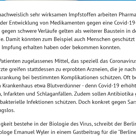
achweislich sehr wirksamen Impfstoffen arbeiten Phar
 der Entwicklung von Medikamenten gegen eine Covid-19
l gegen schwere Verläufe gelten als weiterer Baustein in
e. Damit könnten zum Beispiel auch Menschen geschützt 
e Impfung erhalten haben oder bekommen konnten.
 Patienten zugelassenes Mittel, das speziell das Coronaviru
rzte greifen stattdessen zu erprobten Arzneien, die je nach
krankung bei bestimmten Komplikationen schützen. Oft
m Krankenhaus etwa Blutverdünner - denn Covid-19 erhöht
 Infarkten und Schlaganfällen. Zudem sollen Antibiotika 
 bakterielle Infektionen schützen. Doch konkret gegen Sar
ngslos.
gkeit bestehe in der Biologie des Virus, schreibt der Berli
loge Emanuel Wyler in einem Gastbeitrag für die "Berliner