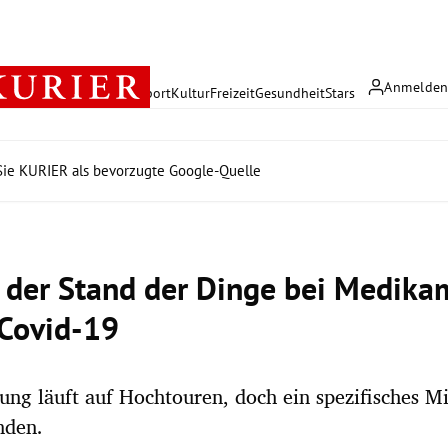
Anmelde
rreich
Politik
Wirtschaft
Sport
Kultur
Freizeit
Gesundheit
Stars
ie KURIER als bevorzugte Google-Quelle
t der Stand der Dinge bei Medik
Covid-19
ung läuft auf Hochtouren, doch ein spezifisches Mit
nden.