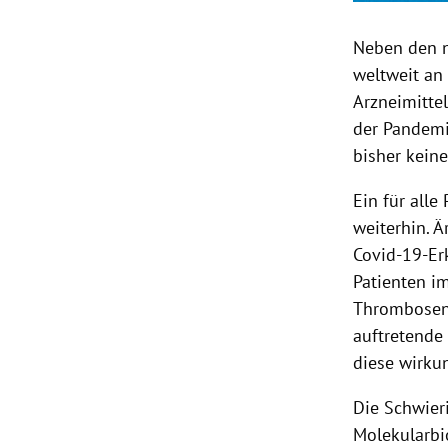
Neben den n
weltweit an
Arzneimitte
der Pandemi
bisher kein
Ein für alle
weiterhin. Ä
Covid-19-Er
Patienten i
Thrombosen,
auftretende
diese wirku
Die Schwieri
Molekularbio