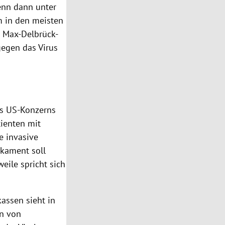
enn dann unter
 in den meisten
m Max-Delbrück-
gegen das Virus
es US-Konzerns
tienten mit
e invasive
kament soll
eile spricht sich
assen sieht in
en von