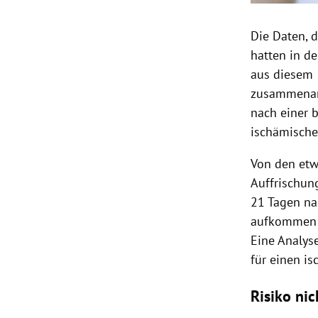
Die Daten, d
hatten in d
aus diesem 
zusammenarb
nach einer 
ischämische
Von den etw
Auffrischun
21 Tagen na
aufkommen l
Eine Analys
für einen i
Risiko nic