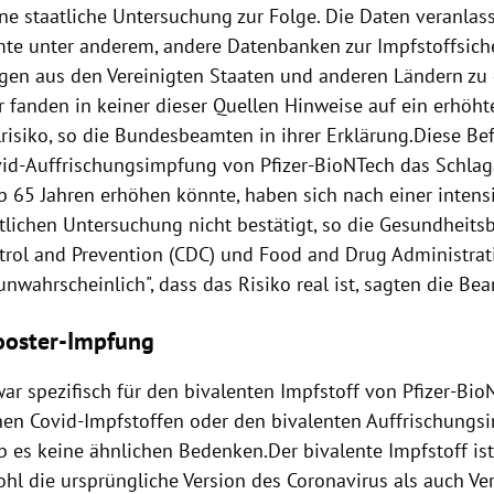
ine staatliche Untersuchung zur Folge. Die Daten veranlas
e unter anderem, andere Datenbanken zur Impfstoffsich
en aus den Vereinigten Staaten und anderen Ländern zu 
r fanden in keiner dieser Quellen Hinweise auf ein erhöht
lrisiko, so die Bundesbeamten in ihrer Erklärung.Diese Be
vid-Auffrischungsimpfung von Pfizer-BioNTech das Schlaga
 65 Jahren erhöhen könnte, haben sich nach einer intens
tlichen Untersuchung nicht bestätigt, so die Gesundheits
trol and Prevention (CDC) und Food and Drug Administrat
 unwahrscheinlich", dass das Risiko real ist, sagten die Be
ooster-Impfung
ar spezifisch für den bivalenten Impfstoff von Pfizer-Bio
hen Covid-Impfstoffen oder den bivalenten Auffrischung
 es keine ähnlichen Bedenken.Der bivalente Impfstoff ist 
ohl die ursprüngliche Version des Coronavirus als auch Ve