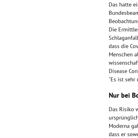
Das hatte e
Bundesbeamt
Beobachtung
Die Ermittle
Schlaganfal
dass die Co
Menschen ab
wissenschaf
Disease Con
"Es ist sehr
Nur bei B
Das Risiko w
ursprünglic
Moderna gab
dass er sow