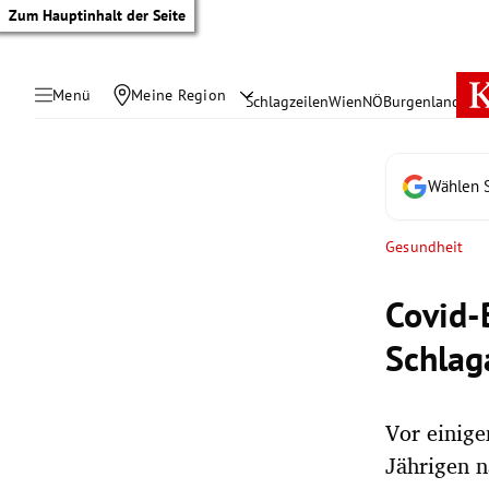
Zum Hauptinhalt der Seite
Menü
Meine Region
Schlagzeilen
Wien
NÖ
Burgenland
Öste
Wählen S
Gesundheit
Covid-
Schlag
Vor einig
tik Untermenü
Jährigen n
rreich Untermenü