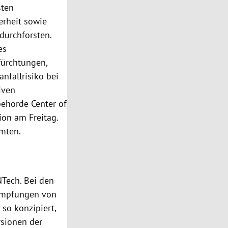
sten
erheit sowie
durchforsten.
es
fürchtungen,
nfallrisiko bei
iven
behörde Center of
ion am Freitag.
amten.
NTech. Bei den
simpfungen von
so konzipiert,
rsionen der