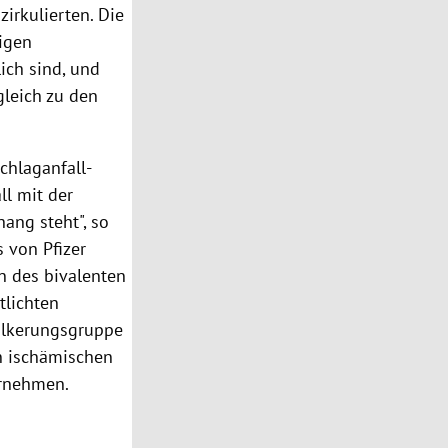
irkulierten. Die
igen
lich sind, und
gleich zu den
chlaganfall-
ll mit der
ng steht", so
 von Pfizer
n des bivalenten
tlichten
völkerungsgruppe
n ischämischen
ernehmen.