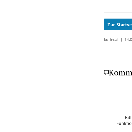
Zur Startse
kurier.at |
14.
Komm