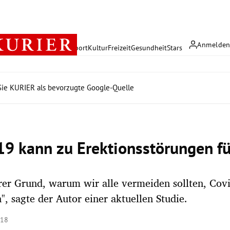
Anmelde
rreich
Politik
Wirtschaft
Sport
Kultur
Freizeit
Gesundheit
Stars
ie KURIER als bevorzugte Google-Quelle
19 kann zu Erektionsstörungen f
rer Grund, warum wir alle vermeiden sollten, Cov
 sagte der Autor einer aktuellen Studie.
:18