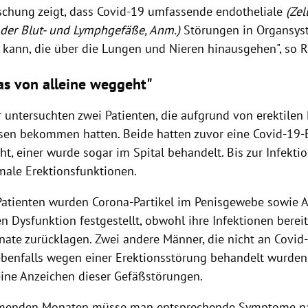
schung zeigt, dass Covid-19 umfassende endotheliale
(Zel
 der Blut- und Lymphgefäße, Anm.)
Störungen
in Organsy
 kann, die über die Lungen und Nieren hinausgehen", so
das von alleine weggeht"
r untersuchten zwei Patienten, die aufgrund von erektilen
sen bekommen hatten. Beide hatten zuvor eine Covid-19
t, einer wurde sogar im Spital behandelt. Bis zur Infekti
ale Erektionsfunktionen.
Patienten wurden Corona-Partikel im Penisgewebe sowie A
n Dysfunktion festgestellt, obwohl ihre Infektionen berei
ate zurücklagen. Zwei andere Männer, die nicht an Covid
benfalls wegen einer Erektionsstörung behandelt wurden,
ine Anzeichen dieser Gefäßstörungen.
menden Monaten müsse man entsprechende Symptome na