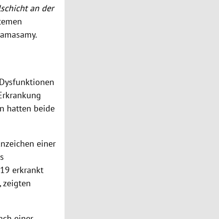
lschicht an der
stemen
 Ramasamy.
 Dysfunktionen
-Erkrankung
on hatten beide
nzeichen einer
ts
-19 erkrankt
 zeigten
ch einer