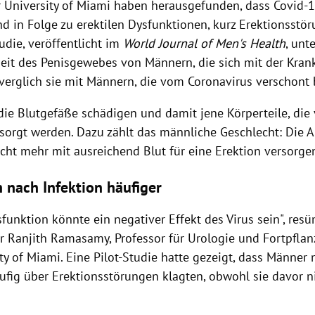
r University of Miami haben herausgefunden, dass Covid-
d in Folge zu erektilen Dysfunktionen, kurz Erektionsstö
udie, veröffentlicht im
World Journal of Men's Health
, unt
eit des Penisgewebes von Männern, die sich mit der Krankh
 verglich sie mit Männern, die vom Coronavirus verschont 
die Blutgefäße schädigen und damit jene Körperteile, die
sorgt werden. Dazu zählt das männliche Geschlecht: Die 
cht mehr mit ausreichend Blut für eine Erektion versorge
 nach Infektion häufiger
sfunktion könnte ein negativer Effekt des Virus sein", res
r Ranjith Ramasamy, Professor für Urologie und Fortpfla
ty of Miami. Eine Pilot-Studie hatte gezeigt, dass Männer 
äufig über Erektionsstörungen klagten, obwohl sie davor 