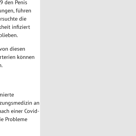
19 den Penis
rungen, führen
ersuchte die
eit infiziert
blieben.
 von diesen
Arterien können
n.
ümierte
nzungsmedizin an
nach einer Covid-
nie Probleme