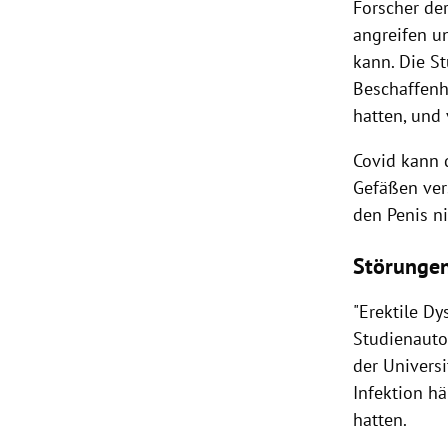
Forscher de
angreifen un
kann. Die St
Beschaffenh
hatten, und
Covid kann 
Gefäßen ver
den Penis ni
Störungen
"Erektile Dy
Studienauto
der Universi
Infektion h
hatten.