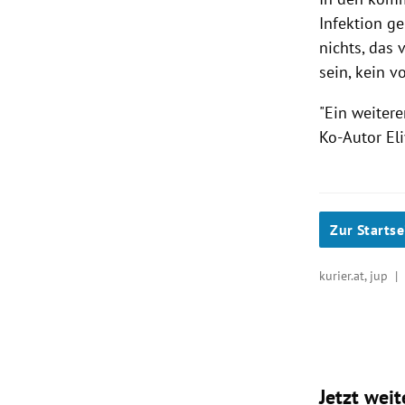
Infektion g
nichts, das 
sein, kein v
"Ein weiter
Ko-Autor El
Zur Startse
kurier.at, jup 
Jetzt weit