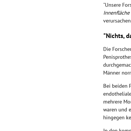
"Unsere For
Innenfläche
verursachen
"Nichts, 
Die Forsche
Penisprothe
durchgemach
Männer norm
Bei beiden 
endotheliale
mehrere Mon
waren und e
hingegen ke
In den kom