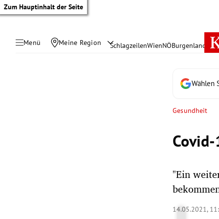
Zum Hauptinhalt der Seite
Menü
Meine Region
Schlagzeilen
Wien
NÖ
Burgenland
Öste
Wählen S
Gesundheit
Covid-
"Ein weite
bekommen",
tik Untermenü
14.05.2021, 11
rreich Untermenü