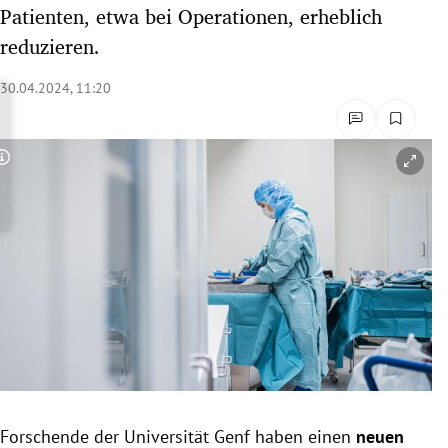
Patienten, etwa bei Operationen, erheblich
rreich Untermenü
reduzieren.
rt Untermenü
30.04.2024, 11:20
schaft Untermenü
s Untermenü
Copyright-Hinweis öffnen/schließen
zeit Untermenü
undheit Untermenü
tur Untermenü
nung Untermenü
lität Untermenü
Forschende der Universität Genf haben einen
neuen