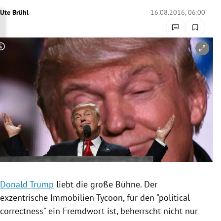
rreich Untermenü
Ute Brühl
16.08.2016, 06:00
rt Untermenü
Copyright-Hinweis öffnen/schließen
schaft Untermenü
s Untermenü
zeit Untermenü
undheit Untermenü
tur Untermenü
nung Untermenü
Donald Trump
liebt die große Bühne. Der
exzentrische Immobilien-Tycoon, für den "political
lität Untermenü
correctness" ein Fremdwort ist, beherrscht nicht nur