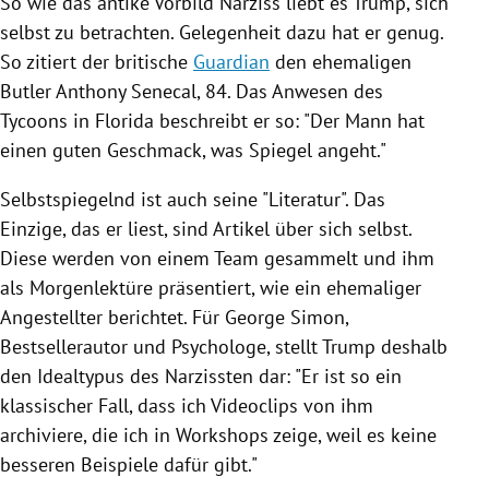
So wie das antike Vorbild Narziss liebt es
Trump
, sich
selbst zu betrachten. Gelegenheit dazu hat er genug.
So zitiert der britische
Guardian
den ehemaligen
Butler
Anthony Senecal
, 84. Das Anwesen des
Tycoons in
Florida
beschreibt er so: "Der Mann hat
einen guten Geschmack, was Spiegel angeht."
Selbstspiegelnd ist auch seine "Literatur". Das
Einzige, das er liest, sind Artikel über sich selbst.
Diese werden von einem Team gesammelt und ihm
als Morgenlektüre präsentiert, wie ein ehemaliger
Angestellter berichtet. Für
George Simon
,
Bestsellerautor und Psychologe, stellt
Trump
deshalb
den Idealtypus des Narzissten dar: "Er ist so ein
klassischer Fall, dass ich Videoclips von ihm
archiviere, die ich in Workshops zeige, weil es keine
besseren Beispiele dafür gibt."