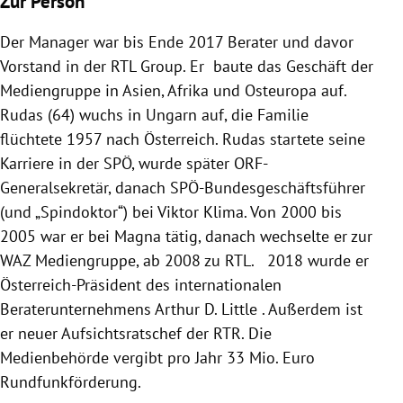
Zur Person
Der Manager war bis Ende 2017 Berater und davor
Vorstand in der
RTL Group
. Er baute das Geschäft der
Mediengruppe in
Asien
,
Afrika
und
Osteuropa
auf.
Rudas
(64) wuchs in
Ungarn
auf, die Familie
flüchtete 1957 nach
Österreich
.
Rudas
startete seine
Karriere in der
SPÖ
, wurde später ORF-
Generalsekretär, danach SPÖ-Bundesgeschäftsführer
(und „Spindoktor“) bei
Viktor Klima
. Von 2000 bis
2005 war er bei Magna tätig, danach wechselte er zur
WAZ
Mediengruppe, ab 2008 zu
RTL
. 2018 wurde er
Österreich-Präsident des internationalen
Beraterunternehmens Arthur D. Little . Außerdem ist
er neuer Aufsichtsratschef der RTR. Die
Medienbehörde vergibt pro Jahr 33 Mio. Euro
Rundfunkförderung.