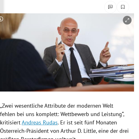
rreich Untermenü
rt Untermenü
Copyright-Hinweis öffnen/schließen
schaft Untermenü
s Untermenü
zeit Untermenü
undheit Untermenü
tur Untermenü
„Zwei wesentliche Attribute der modernen Welt
nung Untermenü
fehlen bei uns komplett: Wettbewerb und Leistung“,
kritisiert
Andreas Rudas
. Er ist seit fünf Monaten
lität Untermenü
Österreich-Präsident von Arthur D. Little, eine der drei