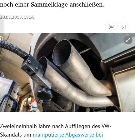
noch einer Sammelklage anschließen.
rreich Untermenü
20.02.2018, 18:38
rt Untermenü
schaft Untermenü
Copyright-Hinweis öffnen/schließen
s Untermenü
zeit Untermenü
undheit Untermenü
tur Untermenü
nung Untermenü
Zweieineinhalb Jahre nach Auffliegen des VW-
lität Untermenü
Skandals um
manipulierte Abgaswerte bei