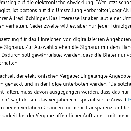
Umstieg auf die elektronische Abwicklung. "Wer jetzt scho
ibt, ist bestens auf die Umstellung vorbereitet", sagt AN
hrer
Alfred Jöchlinger
. Das Interesse ist aber laut einer U
verhalten. "Jeder Zweite will es, aber nur jeder Fünfzigst
setzung für das Einreichen von digitalisierten Angeboten 
he Signatur. Zur Auswahl stehen die Signatur mit dem Han
 Dadurch soll gewährleistet werden, dass die Bieter nur v
erhalten.
achteil der elektronischen Vergabe: Eingelangte Angebot
n gehackt und in der Folge unterboten werden. "Da solche
cht fallen, muss davon ausgegangen werden, dass das nur E
en", sagt der auf das Vergaberecht spezialisierte Anwalt
M
em neuen Verfahren Chancen für mehr Transparenz und be
barkeit bei der Vergabe öffentlicher Aufträge – mit mehr 