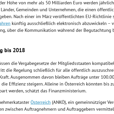
 der Höhe von mehr als 50 Milliarden Euro werden jährlic
 Länder, Gemeinden und Unternehmen, die einen öffentlic
rgeben. Nach einer im März veröffentlichten EU-Richtlinie 
ahren
künftig ausschließlich elektronisch abzuwickeln – 
ng, über die Kommunikation während der Begutachtung b
g bis 2018
ssen die Vergabegesetze der Mitgliedsstaaten kompatibe
ritt die Regelung schließlich für alle öffentlich auszusch
 Kraft. Ausgenommen davon bleiben Aufträge unter 100.0
h die
Effizienz
steigern. Alleine in
Österreich
könnten bis z
part werden, schätzt das
Finanzministerium
.
nehmerkataster
Österreich
(ANKÖ), ein gemeinnütziger Vere
en zwischen Auftragnehmern und Auftraggebern vermittelt