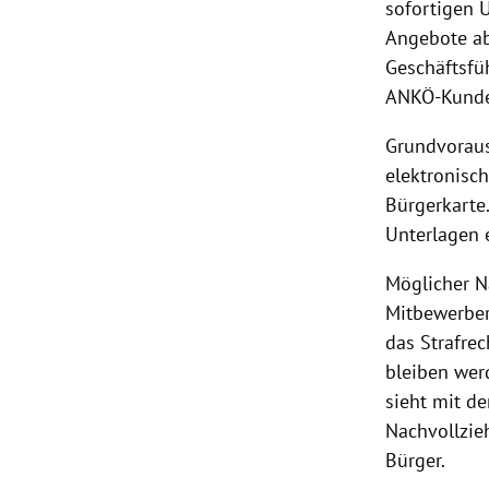
sofortigen 
Angebote abg
Geschäftsfü
ANKÖ-Kunden 
Grundvoraus
elektronisc
Bürgerkarte.
Unterlagen 
Möglicher N
Mitbewerber
das Strafre
bleiben werd
sieht mit d
Nachvollzieh
Bürger.