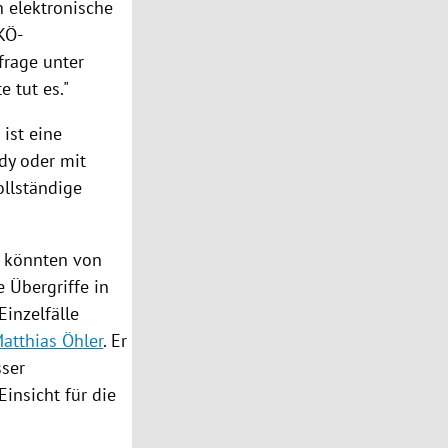
n elektronische
KÖ-
mfrage unter
e tut es."
ist eine
dy oder mit
ollständige
e könnten von
 Übergriffe in
inzelfälle
atthias Öhler
. Er
sser
Einsicht für die