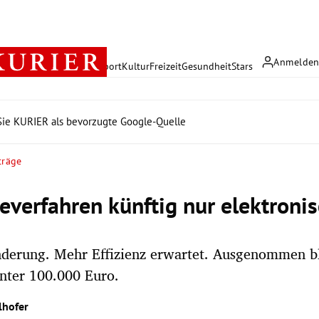
Anmelde
rreich
Politik
Wirtschaft
Sport
Kultur
Freizeit
Gesundheit
Stars
ie KURIER als bevorzugte Google-Quelle
träge
everfahren künftig nur elektroni
nderung. Mehr Effizienz erwartet. Ausgenommen b
nter 100.000 Euro.
lhofer