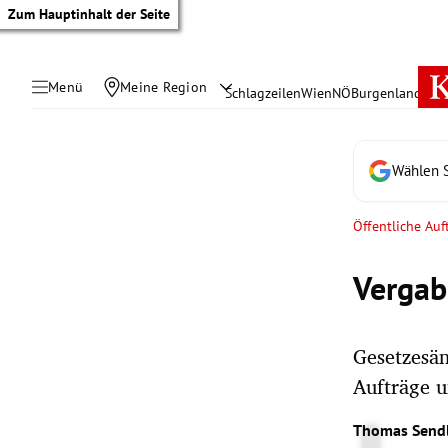
Zum Hauptinhalt der Seite
Menü
Meine Region
Schlagzeilen
Wien
NÖ
Burgenland
Öste
Wählen S
Öffentliche Auf
Vergab
Gesetzesä
Aufträge u
tik Untermenü
Thomas Send
rreich Untermenü