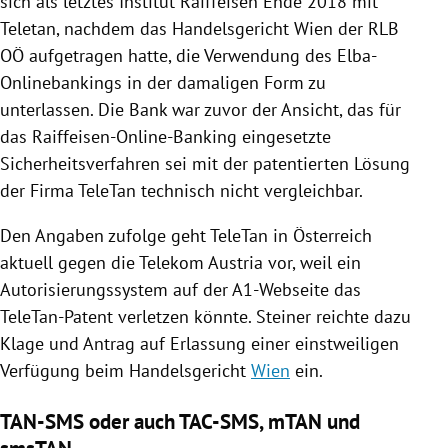
sich als letztes Institut
Raiffeisen
Ende 2018 mit
Teletan, nachdem das Handelsgericht
Wien
der RLB
OÖ aufgetragen hatte, die Verwendung des Elba-
Onlinebankings in der damaligen Form zu
unterlassen. Die Bank war zuvor der Ansicht, das für
das Raiffeisen-Online-Banking eingesetzte
Sicherheitsverfahren sei mit der patentierten Lösung
der Firma
TeleTan
technisch nicht vergleichbar.
Den Angaben zufolge geht
TeleTan
in
Österreich
aktuell gegen die
Telekom Austria
vor, weil ein
Autorisierungssystem auf der A1-Webseite das
TeleTan-Patent verletzen könnte.
Steiner
reichte dazu
Klage und Antrag auf Erlassung einer einstweiligen
Verfügung beim Handelsgericht
Wien
ein.
TAN-SMS oder auch TAC-SMS, mTAN und
smsTAN