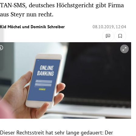
TAN-SMS, deutsches Höchstgericht gibt Firma
rreich Untermenü
aus Steyr nun recht.
rt Untermenü
Kid Möchel
und
Dominik Schreiber
08.10.2019, 12:04
schaft Untermenü
s Untermenü
Copyright-Hinweis öffnen/schließen
zeit Untermenü
undheit Untermenü
tur Untermenü
nung Untermenü
lität Untermenü
Dieser
Rechtsstreit
hat sehr lange gedauert: Der