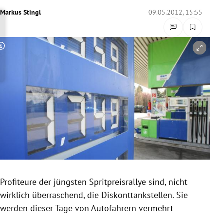
rreich Untermenü
Markus Stingl
09.05.2012, 15:55
rt Untermenü
Copyright-Hinweis öffnen/schließen
schaft Untermenü
s Untermenü
zeit Untermenü
undheit Untermenü
tur Untermenü
nung Untermenü
Profiteure der jüngsten
Spritpreisrallye
sind, nicht
wirklich überraschend, die
Diskonttankstellen
. Sie
lität Untermenü
werden dieser Tage von Autofahrern vermehrt