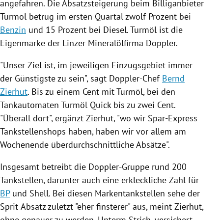
angefahren. Die Absatzsteigerung beim Billiganbieter
Turmöl
betrug im ersten Quartal zwölf Prozent bei
Benzin
und 15 Prozent bei Diesel.
Turmöl
ist die
Eigenmarke der Linzer Mineralölfirma Doppler.
"Unser Ziel ist, im jeweiligen Einzugsgebiet immer
der Günstigste zu sein", sagt Doppler-Chef
Bernd
Zierhut
. Bis zu einem Cent mit
Turmöl
, bei den
Tankautomaten
Turmöl
Quick bis zu zwei Cent.
"Überall dort", ergänzt
Zierhut
, "wo wir Spar-Express
Tankstellenshops haben, haben wir vor allem am
Wochenende überdurchschnittliche Absätze".
Insgesamt betreibt die Doppler-Gruppe rund 200
Tankstellen, darunter auch eine erkleckliche Zahl für
BP
und
Shell
. Bei diesen Markentankstellen sehe der
Sprit-Absatz zuletzt "eher finsterer" aus, meint
Zierhut
,
ohne genauer zu werden. Unterm Strich, versichert