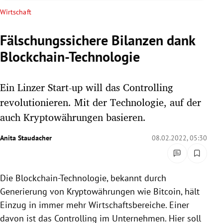
rreich Untermenü
Wirtschaft
rt Untermenü
Fälschungssichere Bilanzen dank
Blockchain-Technologie
schaft Untermenü
s Untermenü
Ein Linzer Start-up will das Controlling
revolutionieren. Mit der Technologie, auf der
zeit Untermenü
auch Kryptowährungen basieren.
undheit Untermenü
Anita Staudacher
08.02.2022, 05:30
tur Untermenü
Die Blockchain-Technologie, bekannt durch
nung Untermenü
Generierung von Kryptowährungen wie Bitcoin, hält
lität Untermenü
Einzug in immer mehr Wirtschaftsbereiche. Einer
davon ist das Controlling im Unternehmen. Hier soll