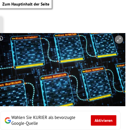
Zum Hauptinhalt der Seite
Copyright-Hinweis öffnen/schließen
Wählen Sie KURIER als bevorzugte
Aktivieren
tik Untermenü
Google-Quelle