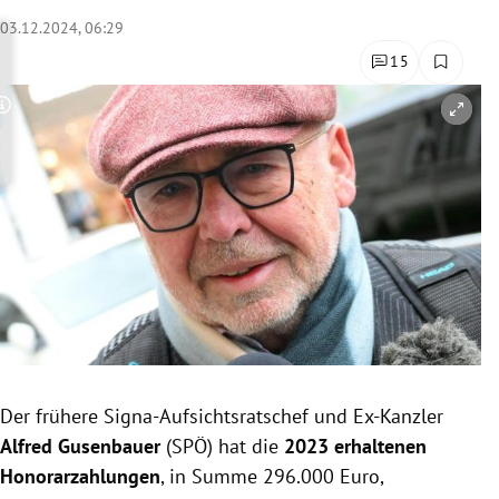
rreich Untermenü
03.12.2024, 06:29
15
rt Untermenü
Copyright-Hinweis öffnen/schließen
schaft Untermenü
s Untermenü
zeit Untermenü
undheit Untermenü
tur Untermenü
nung Untermenü
Der frühere Signa-Aufsichtsratschef und Ex-Kanzler
Alfred Gusenbauer
(SPÖ) hat die
2023 erhaltenen
lität Untermenü
Honorarzahlungen
, in Summe 296.000 Euro,