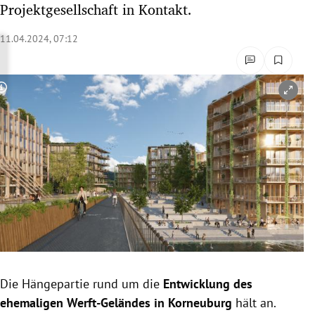
Projektgesellschaft in Kontakt.
rreich Untermenü
11.04.2024, 07:12
rt Untermenü
schaft Untermenü
Copyright-Hinweis öffnen/schließen
s Untermenü
zeit Untermenü
undheit Untermenü
tur Untermenü
nung Untermenü
Die Hängepartie rund um die
Entwicklung des
lität Untermenü
ehemaligen Werft-Geländes in Korneuburg
hält an.