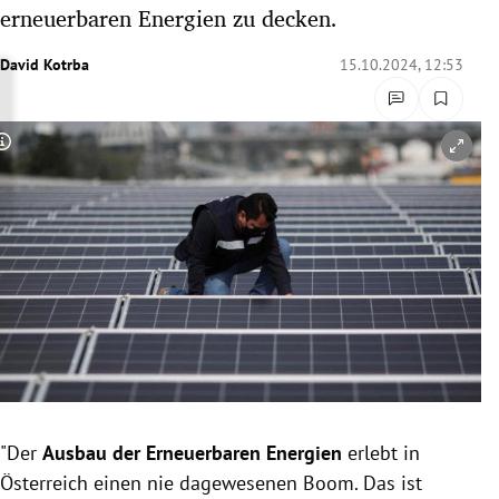
erneuerbaren Energien zu decken.
rreich Untermenü
David Kotrba
15.10.2024, 12:53
rt Untermenü
schaft Untermenü
Copyright-Hinweis öffnen/schließen
s Untermenü
zeit Untermenü
undheit Untermenü
tur Untermenü
nung Untermenü
lität Untermenü
"Der
Ausbau der Erneuerbaren Energien
erlebt in
Österreich einen nie dagewesenen Boom. Das ist