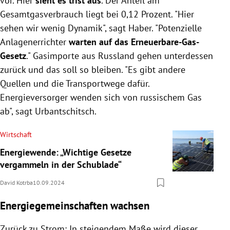
vor. Hier
sieht es trist aus
. Der Anteil am
Gesamtgasverbrauch liegt bei 0,12 Prozent. "Hier
sehen wir wenig Dynamik", sagt Haber. "Potenzielle
Anlagenerrichter
warten auf das Erneuerbare-Gas-
Gesetz
." Gasimporte aus Russland gehen unterdessen
zurück und das soll so bleiben. "Es gibt andere
Quellen und die Transportwege dafür.
Energieversorger wenden sich von russischem Gas
ab", sagt Urbantschitsch.
Wirtschaft
Energiewende: „Wichtige Gesetze
vergammeln in der Schublade“
David Kotrba
10.09.2024
Energiegemeinschaften wachsen
Zurück zu Strom: In steigendem Maße wird dieser