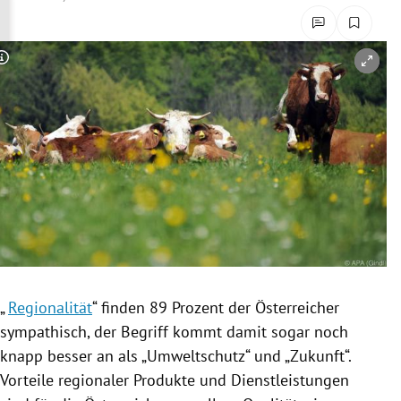
rreich Untermenü
rt Untermenü
Copyright-Hinweis öffnen/schließen
schaft Untermenü
s Untermenü
zeit Untermenü
undheit Untermenü
tur Untermenü
„
Regionalität
“ finden 89 Prozent der Österreicher
nung Untermenü
sympathisch, der
Begriff
kommt damit sogar noch
knapp besser an als „Umweltschutz“ und „Zukunft“.
lität Untermenü
Vorteile regionaler Produkte und
Dienstleistungen