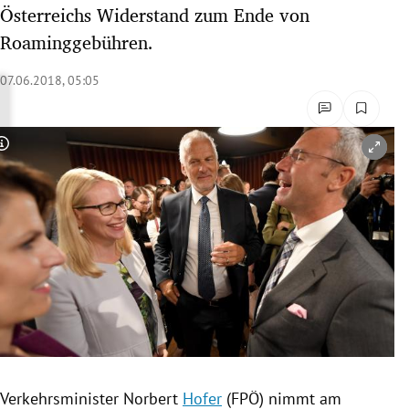
Österreichs Widerstand zum Ende von
rreich Untermenü
Roaminggebühren.
rt Untermenü
07.06.2018, 05:05
schaft Untermenü
s Untermenü
Copyright-Hinweis öffnen/schließen
zeit Untermenü
undheit Untermenü
tur Untermenü
nung Untermenü
lität Untermenü
Verkehrsminister Norbert
Hofer
(
FPÖ
) nimmt am