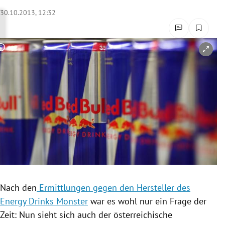
rreich Untermenü
30.10.2013, 12:32
rt Untermenü
Copyright-Hinweis öffnen/schließen
schaft Untermenü
s Untermenü
zeit Untermenü
undheit Untermenü
tur Untermenü
nung Untermenü
Nach den
Ermittlungen gegen den Hersteller des
Energy Drinks Monster
war es wohl nur ein Frage der
lität Untermenü
Zeit: Nun sieht sich auch der österreichische