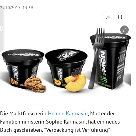
rreich Untermenü
27.10.2015, 13:39
rt Untermenü
Copyright-Hinweis öffnen/schließen
schaft Untermenü
s Untermenü
zeit Untermenü
undheit Untermenü
tur Untermenü
nung Untermenü
Die Marktforscherin
Helene Karmasin
, Mutter der
Familienministerin Sophie
Karmasin
, hat ein neues
lität Untermenü
Buch geschrieben. "
Verpackung
ist
Verführung
"