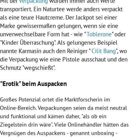
Mit der
Verpackung
würden immer auch Werte
transportiert. Ein Naturtee werde anders verpackt
als eine teure Hautcreme. Der Jackpot sei einer
Marke gewissermaßen gelungen, wenn sie eine
unverwechselbare Form hat - wie "
Toblerone
" oder
"Kinder Überraschung". Als gelungenes Beispiel
nannte
Karmasin
auch den Reiniger "
Cilit Bang
", wo
die
Verpackung
wie eine Pistole ausschaut und den
Schmutz "wegschießt".
"Erotik" beim Auspacken
Großes Potenzial ortet die Marktforscherin im
Online-Bereich. Verpackungen seien da meist neutral
und funktional und kämen daher, "als ob ein
Ziegelstein drin wäre". Viele Onlinehändler hätten das
Vergnügen des Auspackens - genannt unboxing -