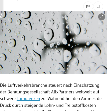
rreich Untermenü
rt Untermenü
Copyright-Hinweis öffnen/schließen
schaft Untermenü
s Untermenü
zeit Untermenü
undheit Untermenü
tur Untermenü
Die
Luftverkehrsbranche
steuert nach Einschätzung
nung Untermenü
der
Beratungsgesellschaft
AlixPartners weltweit auf
schwere
Turbulenzen
zu. Während bei den Airlines der
lität Untermenü
Druck durch steigende Lohn- und
Treibstoffkosten