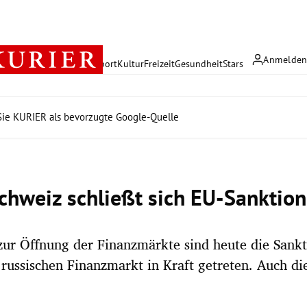
Anmelde
rreich
Politik
Wirtschaft
Sport
Kultur
Freizeit
Gesundheit
Stars
ie KURIER als bevorzugte Google-Quelle
chweiz schließt sich EU-Sanktio
zur Öffnung der Finanzmärkte sind heute die Sank
russischen Finanzmarkt in Kraft getreten. Auch di