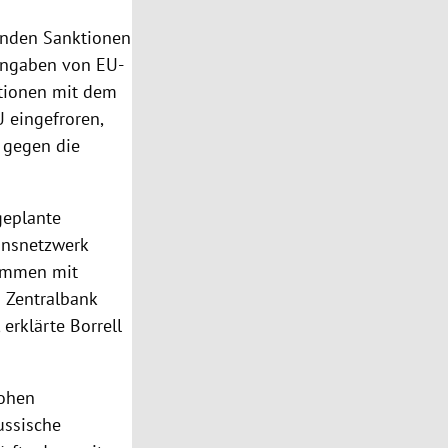
enden Sanktionen
 Angaben von EU-
ktionen mit dem
 eingefroren,
gegen die
geplante
onsnetzwerk
ammen mit
n Zentralbank
 erklärte Borrell
hohen
ussische