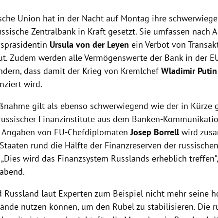
sche Union hat in der Nacht auf Montag ihre schwerwieg
ussische Zentralbank in Kraft gesetzt. Sie umfassen nach
spräsidentin
Ursula von der Leyen
ein Verbot von Transa
tut. Zudem werden alle Vermögenswerte der Bank in der EU
ndern, dass damit der Krieg von Kremlchef
Wladimir Putin
nziert wird.
ßnahme gilt als ebenso schwerwiegend wie der in Kürze 
russischer Finanzinstitute aus dem Banken-Kommunikati
h Angaben von EU-Chefdiplomaten
Josep Borrell
wird zus
Staaten rund die Hälfte der Finanzreserven der russische
 „Dies wird das Finanzsystem Russlands erheblich treffen“,
abend.
d Russland laut Experten zum Beispiel nicht mehr seine 
ände nutzen können, um den Rubel zu stabilisieren. Die r