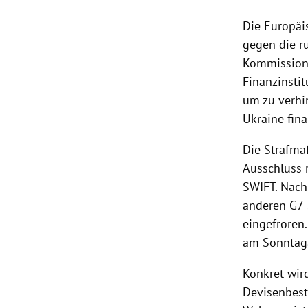
Die Europäi
gegen die r
Kommission
Finanzinsti
um zu verhi
Ukraine fina
Die Strafma
Ausschluss 
SWIFT. Nac
anderen G7-
eingefroren.
am Sonntag
Konkret wir
Devisenbest