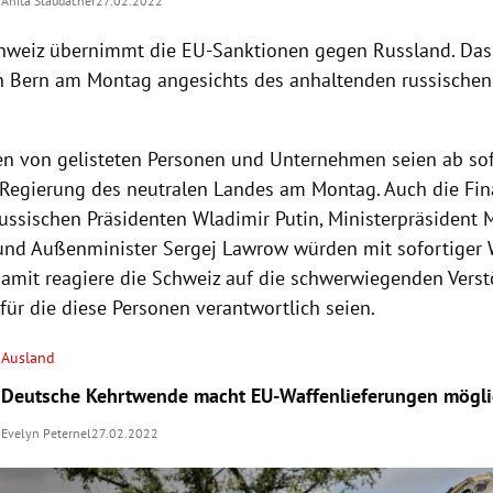
Anita Staudacher
27.02.2022
hweiz übernimmt die EU-Sanktionen gegen Russland. Das
n Bern am Montag angesichts des anhaltenden russischen 
n von gelisteten Personen und Unternehmen seien ab sofo
e Regierung des neutralen Landes am Montag. Auch die Fi
ussischen Präsidenten Wladimir Putin, Ministerpräsident M
und Außenminister Sergej Lawrow würden mit sofortiger
Damit reagiere die Schweiz auf die schwerwiegenden Vers
 für die diese Personen verantwortlich seien.
Ausland
Deutsche Kehrtwende macht EU-Waffenlieferungen mögl
Evelyn Peternel
27.02.2022