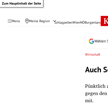
Zum Hauptinhalt der Seite
Menü
Meine Region
Schlagzeilen
Wien
NÖ
Burgenland
Öste
Wählen S
Wirtschaft
Auch S
Pünktlich 
gegen den 
tik Untermenü
mit.
rreich Untermenü