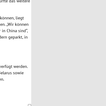
ürfte das weitere
können, liegt
den. „Wir können
 in China sind“,
ern geparkt, in
verfügt werden.
Belarus sowie
en.