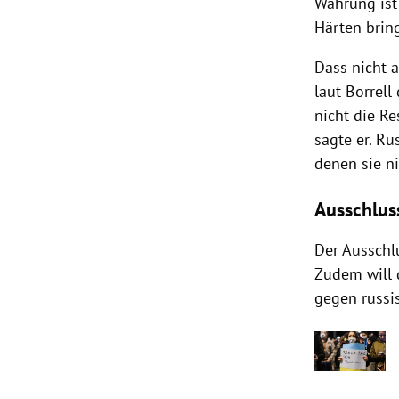
Währung ist 
Härten brin
Dass nicht a
laut Borrell
nicht die Re
sagte er. R
denen sie n
Ausschlus
Der Ausschl
Zudem will 
gegen russis