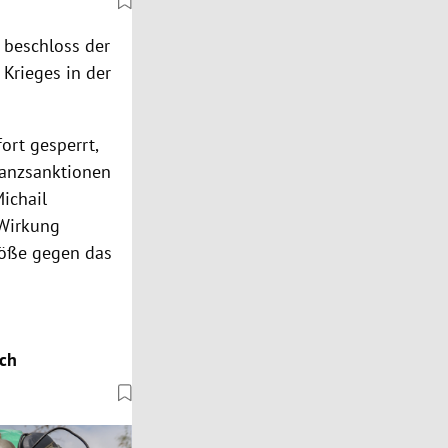
 beschloss der
Krieges in der
rt gesperrt,
nanzsanktionen
ichail
 Wirkung
töße gegen das
ich