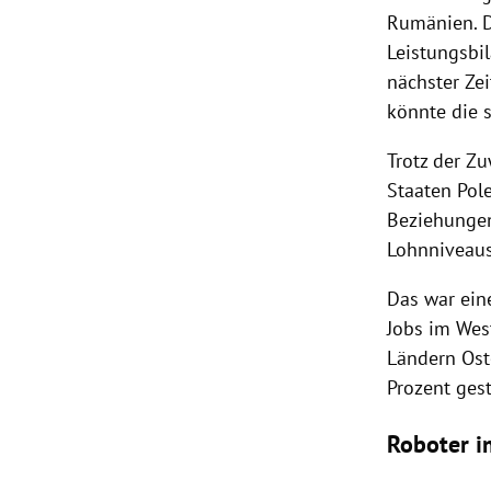
Rumänien
. 
Leistungsbil
nächster Ze
könnte die 
Trotz der Z
Staaten
Pol
Beziehungen
Lohnniveaus
Das war ein
Jobs im Wes
Ländern
Ost
Prozent ges
Roboter i