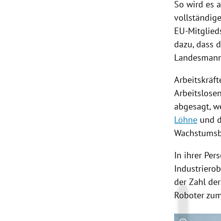
So wird es a
vollständig
EU-Mitglied
dazu, dass 
Landesman
Arbeitskräft
Arbeitslose
abgesagt, we
Löhne
und d
Wachstumsb
In ihrer Pe
Industrierob
der Zahl de
Roboter zum