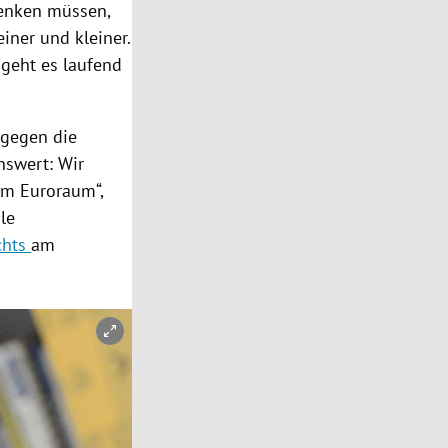
denken müssen,
iner und kleiner.
geht es laufend
d gegen die
nswert: Wir
om
Euroraum
“,
ale
chts
am