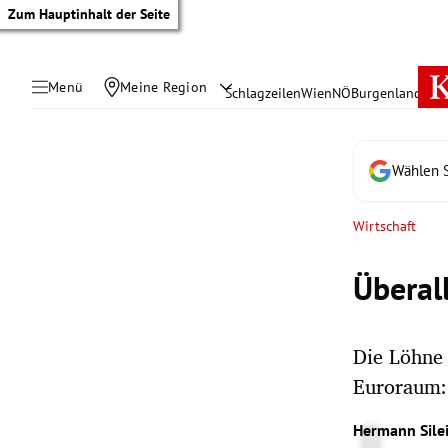
Zum Hauptinhalt der Seite
Menü
Meine Region
Schlagzeilen
Wien
NÖ
Burgenland
Öste
Wählen S
Wirtschaft
Überal
Die Löhne 
Euroraum: 
tik Untermenü
Hermann Sile
rreich Untermenü