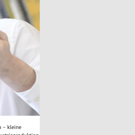
h
– kleine