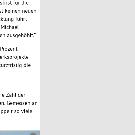
frist für die
st keinen neuen
cklung führt
e
Michael
en ausgehöhlt.“
 Prozent
erksprojekte
kurzfristig die
ie Zahl der
gen. Gemessen an
pelt so viele