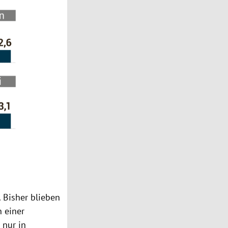
. Bisher blieben
n einer
 nur in