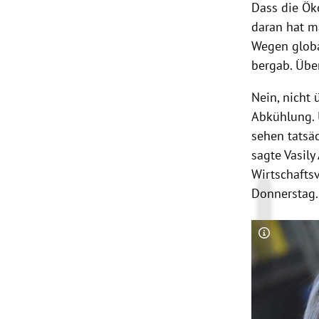
Dass die Ö
daran hat m
Wegen globa
bergab. Über
Nein, nicht 
Abkühlung. 
sehen tatsä
sagte
Vasily
Wirtschafts
Donnerstag.
Copyright-