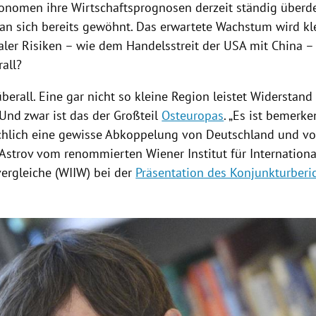
konomen ihre
Wirtschaftsprognosen
derzeit ständig über
an sich bereits gewöhnt. Das erwartete Wachstum wird kle
ler Risiken – wie dem Handelsstreit der
USA
mit
China
– 
all?
überall. Eine gar nicht so kleine Region leistet Widerstan
Und zwar ist das der Großteil
Osteuropas
. „Es ist bemerke
chlich eine gewisse Abkoppelung von
Deutschland
und v
 Astrov
vom renommierten
Wiener Institut für Internation
vergleiche
(WIIW) bei der
Präsentation des Konjunkturberi
Hinweis öffnen/schließen