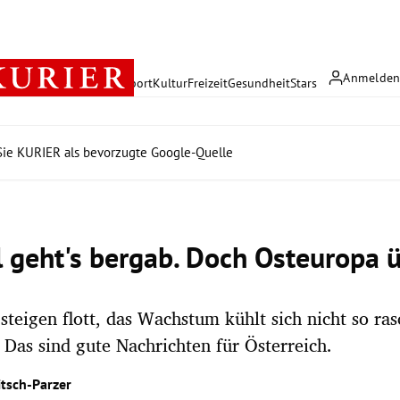
Anmelde
rreich
Politik
Wirtschaft
Sport
Kultur
Freizeit
Gesundheit
Stars
ie KURIER als bevorzugte Google-Quelle
l geht's bergab. Doch Osteuropa 
steigen flott, das Wachstum kühlt sich nicht so ra
Das sind gute Nachrichten für Österreich.
itsch-Parzer