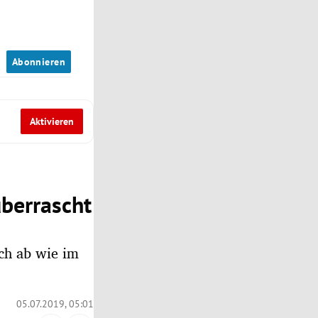
n
Abonnieren
Aktivieren
überrascht
sch ab wie im
05.07.2019, 05:01