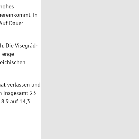
 hohes
 hereinkommt. In
 Auf Dauer
h. Die Visegrád-
h
enge
reichischen
at verlassen und
en insgesamt 23
 8,9 auf 14,3