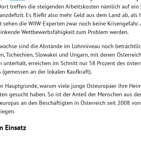
Dort treffen die steigenden Arbeitskosten nämlich auf ein
anzdefizit. Es fließt also mehr Geld aus dem Land ab, als
it sehen die WIIW-Experten zwar noch keine Krisengefahr.
sinkende Wettbewerbsfähigkeit zum Problem werden.
uwächse sind die Abstände im Lohnniveau noch beträchtlic
en
,
Tschechien
,
Slowakei
und
Ungarn
, mit denen
Österreic
 unterhält, erreichen im Schnitt nur 58 Prozent des öster
 (gemessen an der lokalen Kaufkraft).
er Hauptgründe, warum viele junge Osteuropäer ihre Heim
ten gesucht haben. So ist der Anteil der Menschen aus d
europas
an den Beschäftigten in
Österreich
seit 2008 von
tiegen.
m Einsatz