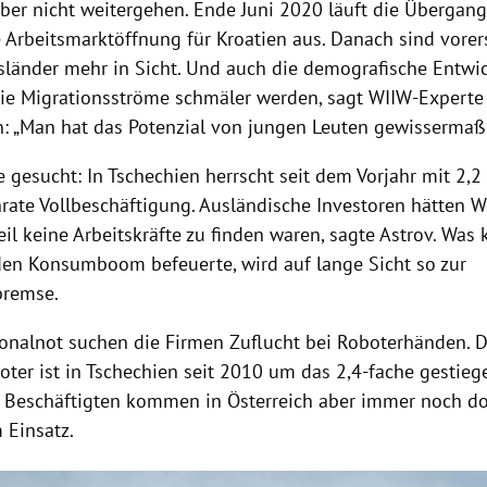
ber nicht weitergehen. Ende Juni 2020 läuft die Übergangs
e Arbeitsmarktöffnung für
Kroatien
aus. Danach sind vorer
sländer mehr in Sicht. Und auch die demografische Entwi
die Migrationsströme schmäler werden, sagt WIIW-Expert
n
: „Man hat das Potenzial von jungen Leuten gewissermaß
e gesucht: In
Tschechien
herrscht seit dem Vorjahr mit 2,2
nrate Vollbeschäftigung. Ausländische Investoren hätten W
il keine Arbeitskräfte zu finden waren, sagte
Astrov
. Was 
en Konsumboom befeuerte, wird auf lange Sicht so zur
remse.
rsonalnot suchen die Firmen Zuflucht bei Roboterhänden. D
oter ist in
Tschechien
seit 2010 um das 2,4-fache gestie
r Beschäftigten kommen in
Österreich
aber immer noch dop
 Einsatz.