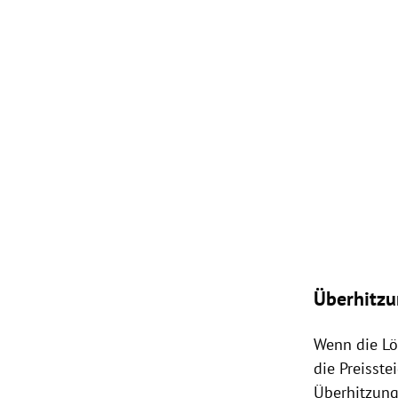
Überhitzu
Wenn die
L
die Preisste
Überhitzung