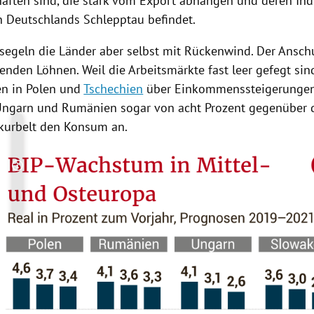
haften sind, die stark vom Export abhängen und deren Ind
in
Deutschlands
Schlepptau befindet.
egeln die Länder aber selbst mit Rückenwind. Der Ans
igenden
Löhnen
. Weil die Arbeitsmärkte fast leer gefegt sin
en in
Polen
und
Tschechien
über Einkommenssteigerungen
Ungarn
und
Rumänien
sogar von acht Prozent gegenüber 
 kurbelt den Konsum an.
Copyright-Hinweis öffnen/schließen