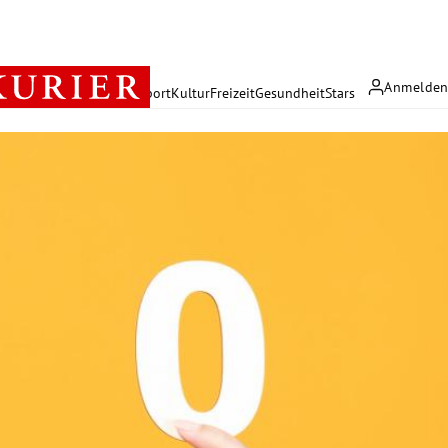
Anmelde
rreich
Politik
Wirtschaft
Sport
Kultur
Freizeit
Gesundheit
Stars