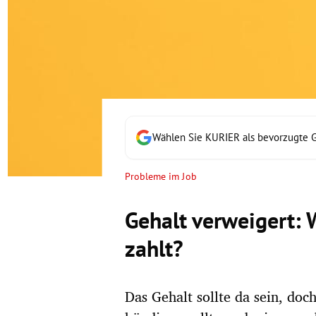
rt Untermenü
schaft Untermenü
s Untermenü
zeit Untermenü
Wählen Sie KURIER als bevorzugte 
undheit Untermenü
Probleme im Job
tur Untermenü
Gehalt verweigert: 
nung Untermenü
zahlt?
lität Untermenü
Das Gehalt sollte da sein, doc