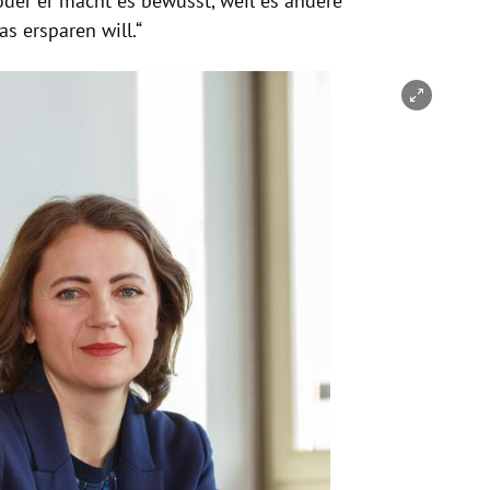
oder er macht es bewusst, weil es andere
as ersparen will.“
nen/schließen