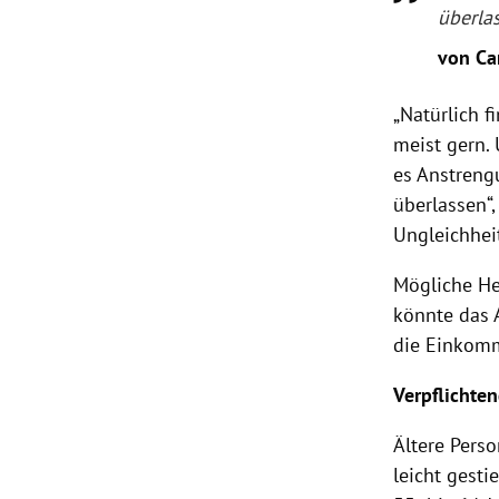
überla
von Car
„Natürlich f
meist gern.
es Anstreng
überlassen“,
Ungleichhei
Mögliche He
könnte das 
die Einkomm
Verpflichte
Ältere Perso
leicht gesti