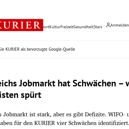
Anmelde
rreich
Politik
Wirtschaft
Sport
Kultur
Freizeit
Gesundheit
Stars
ie KURIER als bevorzugte Google-Quelle
eichs Jobmarkt hat Schwächen – 
sten spürt
s Jobmarkt ist stark, aber es gibt Defizite. WIFO-
aben für den KURIER vier Schwächen identifiziert