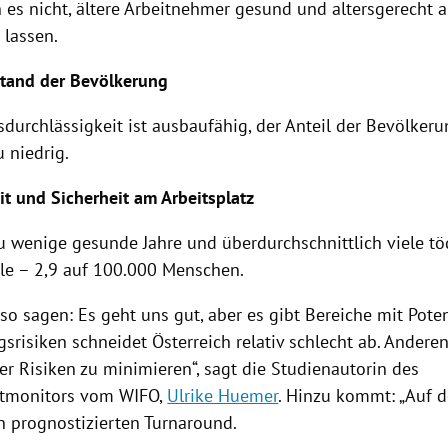
n es nicht, ältere Arbeitnehmer gesund und altersgerecht
 lassen.
stand der Bevölkerung
durchlässigkeit ist ausbaufähig, der Anteil der Bevölkeru
 niedrig.
it und Sicherheit am Arbeitsplatz
u wenige gesunde Jahre und überdurchschnittlich viele tö
lle – 2,9 auf 100.000 Menschen.
o sagen: Es geht uns gut, aber es gibt Bereiche mit Poten
srisiken schneidet
Österreich
relativ schlecht ab. Andere
ier Risiken zu minimieren“, sagt die Studienautorin des
tmonitors
vom WIFO,
Ulrike Huemer
. Hinzu kommt: „Auf 
en prognostizierten Turnaround.