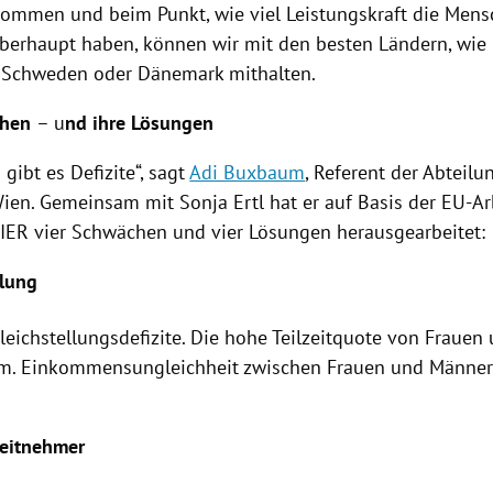
ommen und beim Punkt, wie viel Leistungskraft die Mens
berhaupt haben, können wir mit den besten Ländern, wie
, Schweden oder
Dänemark
mithalten.
chen
– u
nd ihre Lösungen
 gibt es Defizite“, sagt
Adi Buxbaum
, Referent der Abteilu
Wien. Gemeinsam mit
Sonja Ertl
hat er auf Basis der EU-A
IER vier Schwächen und vier Lösungen herausgearbeitet:
llung
leichstellungsdefizite. Die hohe Teilzeitquote von Frauen
m. Einkommensungleichheit zwischen Frauen und Männern
beitnehmer