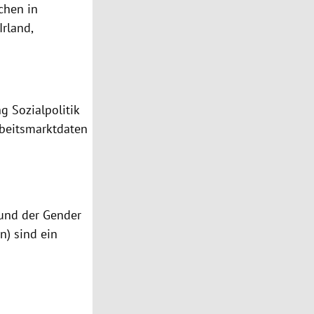
chen in
Irland
,
ng Sozialpolitik
rbeitsmarktdaten
 und der Gender
) sind ein