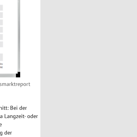
tsmarktreport
tt: Bei der
a Langzeit- oder
e
ng der