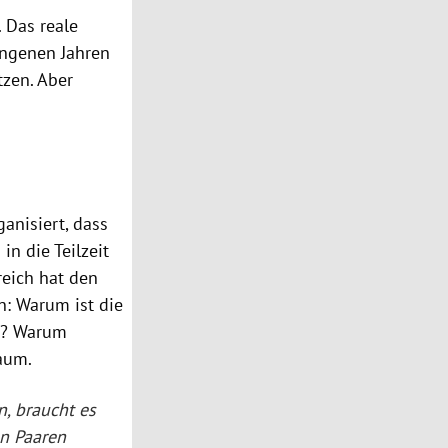
. Das reale
angenen Jahren
tzen. Aber
anisiert, dass
in die Teilzeit
reich
hat den
n: Warum ist die
nt? Warum
aum
.
, braucht es
n Paaren