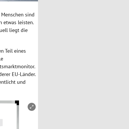
hr Menschen sind
h etwas leisten.
ll liegt die
n Teil eines
le
itsmarktmonitor
.
derer EU-Länder.
ntlicht und