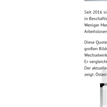
Seit 2016 si
in Beschäfti
Weniger Men
Arbeitslose
Diese Quote 
großen Bilde
Wechselwirk
Er vergleic
Der aktuell
zeigt:
Österr
C