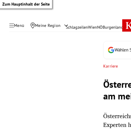
Zum Hauptinhalt der Seite
Menü
Meine Region
Schlagzeilen
Wien
NÖ
Burgenland
Öste
Wählen S
Karriere
Österr
am mei
Österreich
tik Untermenü
Experten h
rreich Untermenü