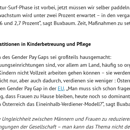
ur-Surf-Phase ist vorbei, jetzt müssen wir selber paddeln
wachstum wird unter zwei Prozent erwartet – in den verg
,6 und 2,7 Prozent“, sagt
Buxbaum
. Zeit, Maßnahmen zu se
stitionen in Kinderbetreuung und Pflege
 des Gender Pay Gaps sei großteils hausgemacht:
uungseinrichtungen sind, vor allem am Land, häufig so org
indern nicht Vollzeit arbeiten gehen können – sie werden 
icht nur, aber auch dadurch, verdienen sie weniger :
Öster
ten Gender Pay Gap in der
EU
. „Man muss sich schon frage
g, dass Frauen zu Hause bleiben, heute noch so domina
n
Österreich
das Eineinhalb-Verdiener-Modell?“, sagt
Buxb
e
Ungleichheit
zwischen Männern und Frauen zu reduzieren
ngungen der Gesellschaft – man kann das Thema nicht de