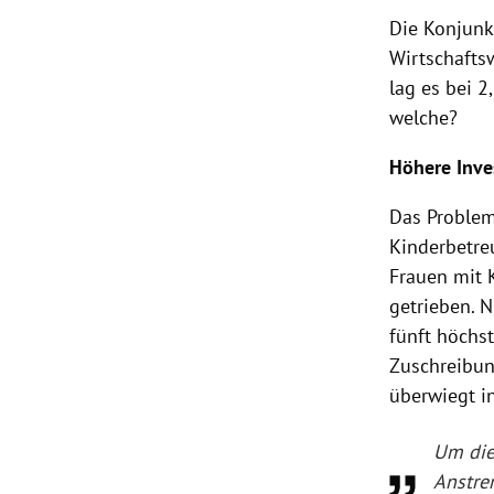
Die Konjunkt
Wirtschafts
lag es bei 2
welche?
Höhere Inve
Das Problem
Kinderbetre
Frauen mit K
getrieben. N
fünft höchs
Zuschreibun
überwiegt i
Um di
Anstre