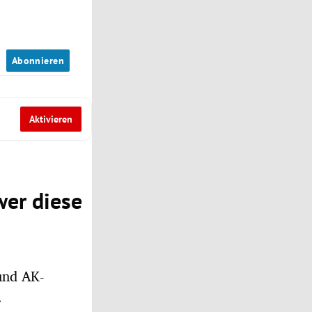
n
Abonnieren
Aktivieren
wer diese
 und AK-
.