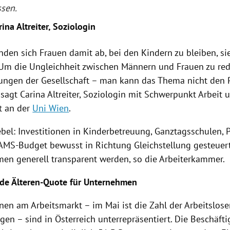
ssen.
ina Altreiter, Soziologin
inden sich Frauen damit ab, bei den Kindern zu bleiben, s
 Um die
Ungleichheit
zwischen Männern und Frauen zu red
ungen der Gesellschaft – man kann das Thema nicht den 
 sagt Carina Altreiter, Soziologin mit Schwerpunkt Arbeit 
t
an der
Uni Wien
.
bel: Investitionen in Kinderbetreuung, Ganztagsschulen, P
AMS-Budget bewusst in Richtung Gleichstellung gesteuer
en generell transparent werden, so die Arbeiterkammer.
nde Älteren-Quote für Unternehmen
nen am Arbeitsmarkt – im Mai ist die Zahl der Arbeitslos
egen – sind in
Österreich
unterrepräsentiert. Die Beschäft