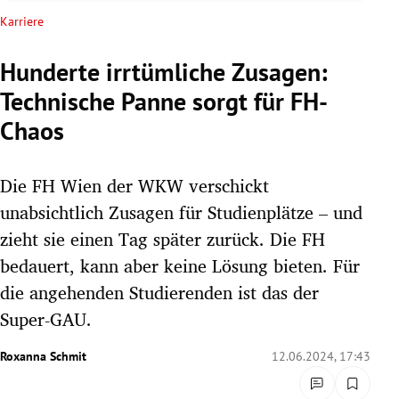
rreich Untermenü
Karriere
rt Untermenü
Hunderte irrtümliche Zusagen:
Technische Panne sorgt für FH-
schaft Untermenü
Chaos
s Untermenü
Die FH Wien der WKW verschickt
zeit Untermenü
unabsichtlich Zusagen für Studienplätze – und
undheit Untermenü
zieht sie einen Tag später zurück. Die FH
bedauert, kann aber keine Lösung bieten. Für
tur Untermenü
die angehenden Studierenden ist das der
Super-GAU.
nung Untermenü
Roxanna Schmit
12.06.2024, 17:43
lität Untermenü