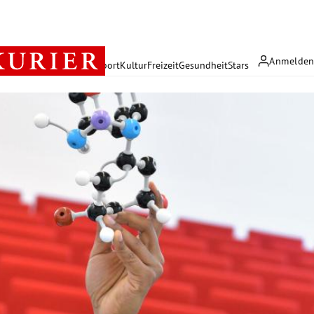
Anmelde
rreich
Politik
Wirtschaft
Sport
Kultur
Freizeit
Gesundheit
Stars