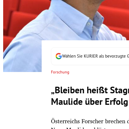
rt Untermenü
schaft Untermenü
s Untermenü
zeit Untermenü
Wählen Sie KURIER als bevorzugte 
undheit Untermenü
Forschung
tur Untermenü
„Bleiben heißt Sta
nung Untermenü
Maulide über Erfolg
lität Untermenü
Österreichs Forscher brechen