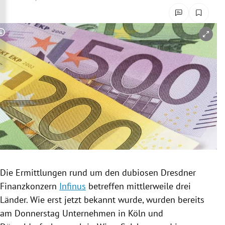
rreich Untermenü
rt Untermenü
Copyright-Hinweis öffnen/schließen
schaft Untermenü
s Untermenü
zeit Untermenü
undheit Untermenü
tur Untermenü
Die
Ermittlungen
rund um den dubiosen Dresdner
nung Untermenü
Finanzkonzern
Infinus
betreffen mittlerweile drei
Länder. Wie erst jetzt bekannt wurde, wurden bereits
lität Untermenü
am Donnerstag Unternehmen in
Köln
und