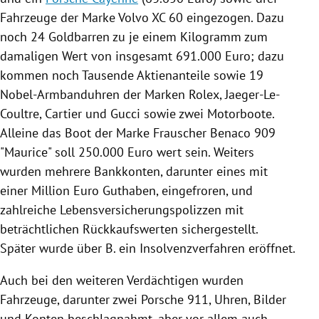
Fahrzeuge
der Marke
Volvo
XC 60 eingezogen. Dazu
noch 24 Goldbarren zu je einem Kilogramm zum
damaligen Wert von insgesamt 691.000 Euro; dazu
kommen noch Tausende Aktienanteile sowie 19
Nobel-Armbanduhren der Marken
Rolex
, Jaeger-Le-
Coultre,
Cartier
und
Gucci
sowie zwei Motorboote.
Alleine das Boot der Marke Frauscher Benaco 909
"Maurice" soll 250.000 Euro wert sein. Weiters
wurden mehrere Bankkonten, darunter eines mit
einer Million Euro Guthaben, eingefroren, und
zahlreiche Lebensversicherungspolizzen mit
beträchtlichen Rückkaufswerten sichergestellt.
Später wurde über
B.
ein Insolvenzverfahren eröffnet.
Auch bei den weiteren Verdächtigen wurden
Fahrzeuge
, darunter zwei
Porsche 911
,
Uhren
, Bilder
und Konten beschlagnahmt, aber vor allem auch