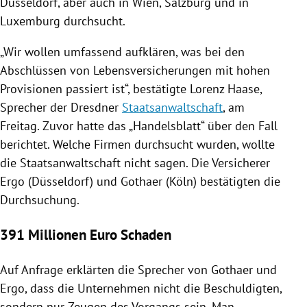
Düsseldorf
, aber auch in
Wien
,
Salzburg
und in
Luxemburg
durchsucht.
„Wir wollen umfassend aufklären, was bei den
Abschlüssen von Lebensversicherungen mit hohen
Provisionen passiert ist“, bestätigte
Lorenz Haase
,
Sprecher der Dresdner
Staatsanwaltschaft
, am
Freitag. Zuvor hatte das „
Handelsblatt
“ über den Fall
berichtet. Welche Firmen durchsucht wurden, wollte
die
Staatsanwaltschaft
nicht sagen. Die
Versicherer
Ergo
(
Düsseldorf
) und Gothaer (
Köln
) bestätigten die
Durchsuchung.
391 Millionen Euro Schaden
Auf Anfrage erklärten die Sprecher von Gothaer und
Ergo, dass die Unternehmen nicht die Beschuldigten,
sondern nur Zeugen des Vorgangs sein. Man