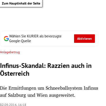
Zum Hauptinhalt der Seite
Wählen Sie KURIER als bevorzugte
Aktivieren
Google-Quelle
Anlagebetrug
Infinus-Skandal: Razzien auch in
Österreich
Die Ermittlungen um Schneeballsystem Infinus
auf Salzburg und Wien ausgeweitet.
tik Untermenü
12.09.2014, 16:18