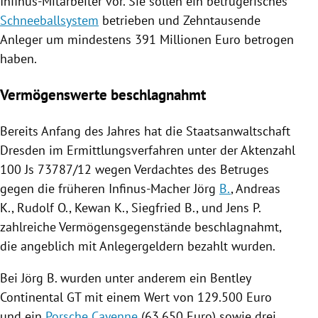
Infinus-Mitarbeiter vor. Sie sollen ein betrügerisches
Schneeballsystem
betrieben und Zehntausende
Anleger um mindestens 391 Millionen Euro betrogen
haben.
Vermögenswerte beschlagnahmt
Bereits Anfang des Jahres hat die
Staatsanwaltschaft
Dresden
im Ermittlungsverfahren unter der Aktenzahl
100 Js 73787/12 wegen Verdachtes des Betruges
gegen die früheren Infinus-Macher Jörg
B.
,
Andreas
K.
,
Rudolf O.
,
Kewan K.
,
Siegfried B.
, und
Jens P.
zahlreiche Vermögensgegenstände beschlagnahmt,
die angeblich mit Anlegergeldern bezahlt wurden.
Bei Jörg
B.
wurden unter anderem ein
Bentley
Continental
GT
mit einem Wert von 129.500 Euro
und ein
Porsche Cayenne
(63.650 Euro) sowie drei