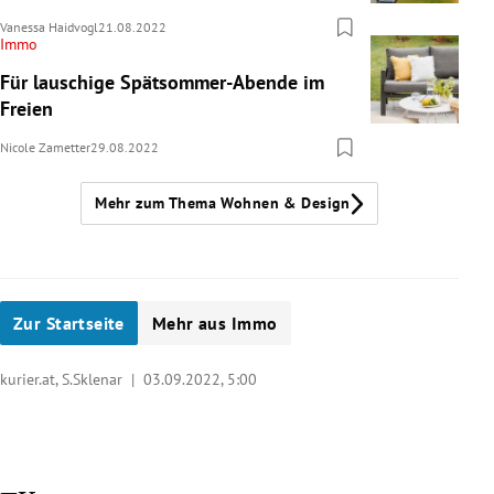
Vanessa Haidvogl
21.08.2022
Immo
Für lauschige Spätsommer-Abende im
Freien
Nicole Zametter
29.08.2022
Mehr zum Thema Wohnen & Design
Zur Startseite
Mehr aus Immo
kurier.at, S.Sklenar |
03.09.2022, 5:00