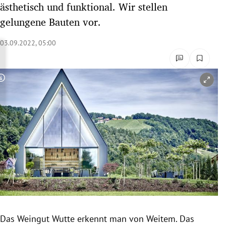
ästhetisch und funktional. Wir stellen
rreich Untermenü
gelungene Bauten vor.
rt Untermenü
03.09.2022, 05:00
schaft Untermenü
Copyright-Hinweis öffnen/schließen
s Untermenü
zeit Untermenü
undheit Untermenü
tur Untermenü
nung Untermenü
lität Untermenü
Das Weingut Wutte erkennt man von Weitem. Das