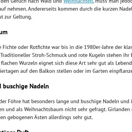
r den Geruch nach Wald und
Weihnachten
, muss man jedoc
auf nehmen. Andererseits kommen durch die kurzen
Nade
t zur Geltung.
aum
Fichte oder Rotfichte war bis in die 1980er-Jahre der kla
. Traditioneller Stroh-Schmuck und rote Kugeln stehen ihr
 flachen Wurzeln eignet sich diese Art sehr gut als Lebe
iertagen auf den Balkon stellen oder im Garten einpflanz
 buschige Nadeln
oder
Föhre hat besonders lange und buschige
Nadeln
und i
en und als
Weihnachtsbaum
nicht sehr gefragt. Girlanden
en gebogenen Ästen allerdings sehr gut.