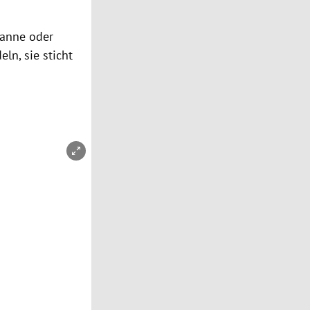
tanne oder
eln
, sie sticht