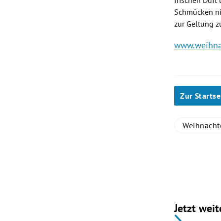
frischen Duft
Schmücken nic
zur Geltung z
www.weihna
Zur Startse
Weihnacht
Jetzt weit