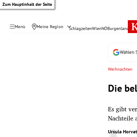
Zum Hauptinhalt der Seite
Menü
Meine Region
Schlagzeilen
Wien
NÖ
Burgenland
Öste
Wählen S
Weihnachten
Die be
Es gibt ve
Nachteile 
tik Untermenü
Ursula Horva
rreich Untermenü