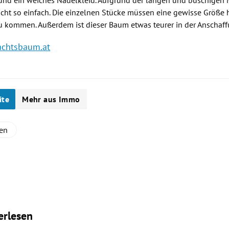
 und ein weiches
Nadelkleid
. Aufgrund der langen und buschigen
ht so einfach. Die einzelnen Stücke müssen eine gewisse Größe 
u kommen. Außerdem ist dieser Baum etwas teurer in der Anschaff
chtsbaum.at
ite
Mehr aus Immo
en
erlesen