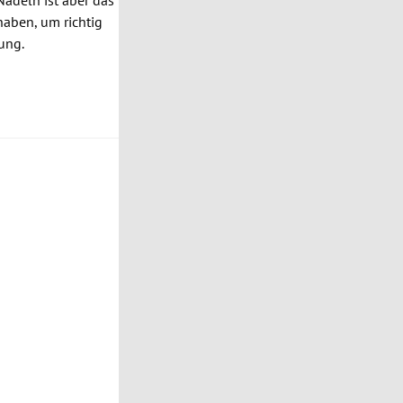
Nadeln
ist aber das
haben, um richtig
ung.