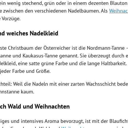
 ein wenig stechend, grün oder in einem dezenten
Blauton
e zwischen den verschiedenen
Nadelbäumen
. Als
Weihna
e Vorzüge.
nd weiches Nadelkleid
este
Christbaum
der Österreicher ist die
Nordmann-Tanne
–
tanne
und
Kaukasus-Tanne
genannt. Sie überzeugt durch e
elkleid
, eine satte grüne Farbe und die lange Haltbarkeit. 
jeder Farbe und Größe.
hteil
: Weil die
Nadeln
mit einer zarten Wachsschicht bedec
nnstanne
kaum.
ach Wald und Weihnachten
iges und intensives Aroma bevorzugt, ist mit der Blaufich