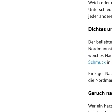
W
eich oder
Unterschied
jeder ander
Dichtes u
Der beliebt
Nordmanns
weiches
Nad
Schmuck
in 
Einziger
Nac
die
Nordma
Geruch n
Wer ein harz