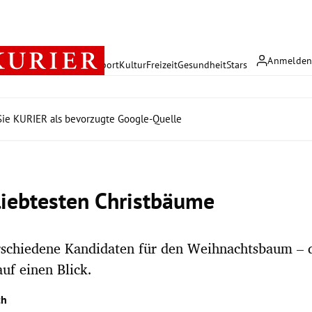
Anmelde
rreich
Politik
Wirtschaft
Sport
Kultur
Freizeit
Gesundheit
Stars
ie KURIER als bevorzugte Google-Quelle
liebtesten Christbäume
rschiedene Kandidaten für den Weihnachtsbaum – 
auf einen Blick.
th