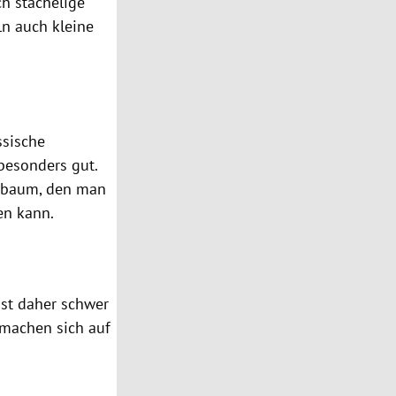
h stachelige
ln
auch kleine
ssische
 besonders gut.
ndbaum, den man
en kann.
st daher schwer
 machen sich auf