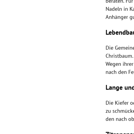
beraten. Fü
Nadeln
in K
Anhänger gu
Lebendb
Die
Gemeine 
Christbaum
Wegen ihrer
nach den Fe
Lange und
Die Kiefer 
zu schmück
den nach ob