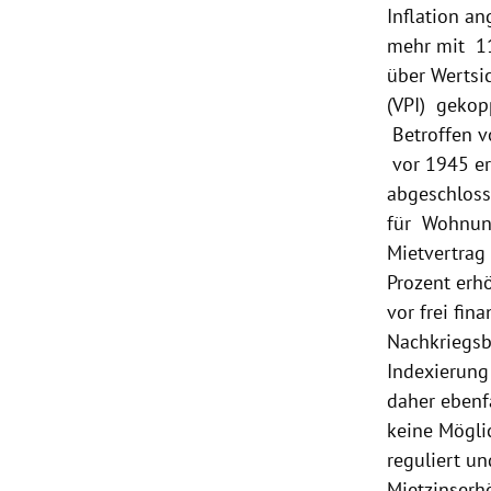
Inflation an
mehr mit 11
über Wertsi
(VPI) gekop
Betroffen vo
vor 1945 er
abgeschloss
für Wohnung
Mietvertrag
Prozent erh
vor frei fin
Nachkriegsb
Indexierung
daher ebenfa
keine Mögli
reguliert u
Mietzinserh