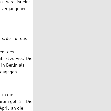
t wird, ist eine
en vergangenen
s, der für das
ent des
ist zu viel.“ Die
in Berlin als
 dagegen.
 in die
Worum geht’s: Die
April an die