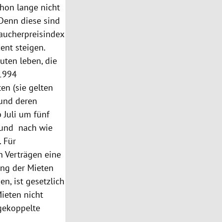
chon lange nicht
Denn diese sind
aucherpreisindex
ent steigen.
uten leben, die
 1994
en (sie gelten
 und deren
Juli um fünf
 und nach wie
. Für
n Verträgen eine
ung der Mieten
en, ist gesetzlich
ieten nicht
gekoppelte