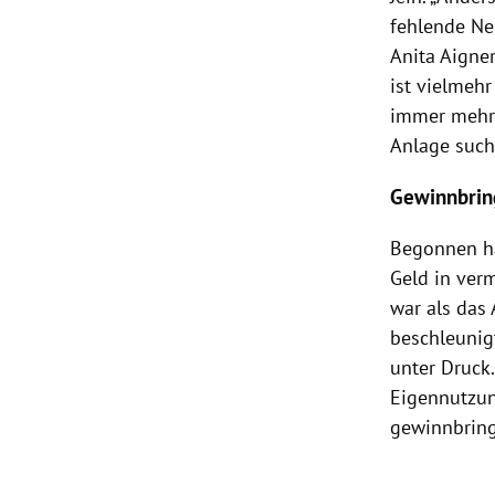
fehlende Ne
Anita Aigne
ist vielmeh
immer mehr
Anlage sucht
Gewinnbrin
Begonnen hat
Geld in ver
war als das 
beschleunig
unter Druck
Eigennutzun
gewinnbring