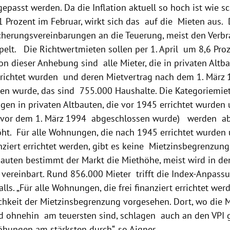
gepasst werden. Da die Inflation aktuell so hoch ist wie s
 Prozent im Februar, wirkt sich das auf die Mieten aus. 
cherungsvereinbarungen an die Teuerung, meist den Verbr
pelt. Die Richtwertmieten sollen per 1. April um 8,6 Proz
n dieser Anhebung sind alle Mieter, die in privaten Altba
richtet wurden und deren Mietvertrag nach dem 1. März
en wurde, das sind 755.000 Haushalte. Die Kategoriemiet
en in privaten Altbauten, die vor 1945 errichtet wurden
 vor dem 1. März 1994 abgeschlossen wurde) werden ab 
öht. Für alle Wohnungen, die nach 1945 errichtet wurden
anziert errichtet werden, gibt es keine Mietzinsbegrenzung
auten bestimmt der Markt die Miethöhe, meist wird in de
 vereinbart. Rund 856.000 Mieter trifft die Index-Anpass
lls. „Für alle Wohnungen, die frei finanziert errichtet werd
chkeit der Mietzinsbegrenzung vorgesehen. Dort, wo die M
nd ohnehin am teuersten sind, schlagen auch an den VPI 
öhungen am stärksten durch“, so Aigner.