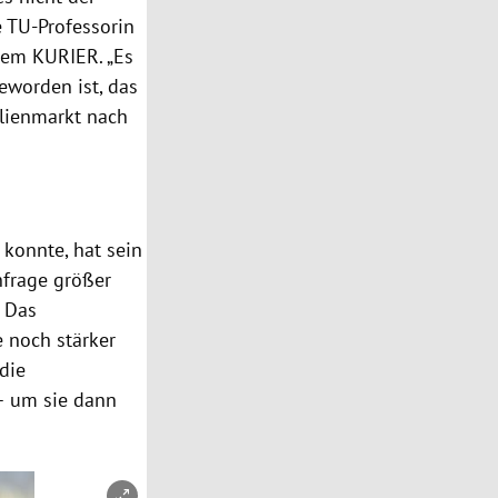
e TU-Professorin
dem KURIER. „Es
eworden ist, das
lienmarkt nach
 konnte, hat sein
hfrage größer
. Das
 noch stärker
die
– um sie dann