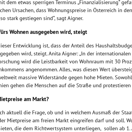
t dem etwas sperrigen Terminus „Finanzialisierung“ gefass
ichen Ursachen, dass Wohnungspreise in Österreich in d
so stark gestiegen sind“, sagt Aigner.
 fürs Wohnen ausgegeben wird, steigt
ieser Entwicklung ist, dass der Anteil des Haushaltsbudget
geben wird, steigt. Anita Aigner: „In der internationalen
schung wird die Leistbarkeit von Wohnraum mit 30 Proz
nkommens angenommen. Alles, was diesen Wert übersteigt, 
weltweit massive Widerstände gegen hohe Mieten. Sowohl 
nien gehen die Menschen auf die Straße und protestieren
 Mietpreise am Markt?
ich aktuell die Frage, ob und in welchem Ausmaß der Staat
der Mietpreise am freien Markt eingreifen darf und soll. 
ten, die dem Richtwertsystem unterliegen, sollen ab 1. 