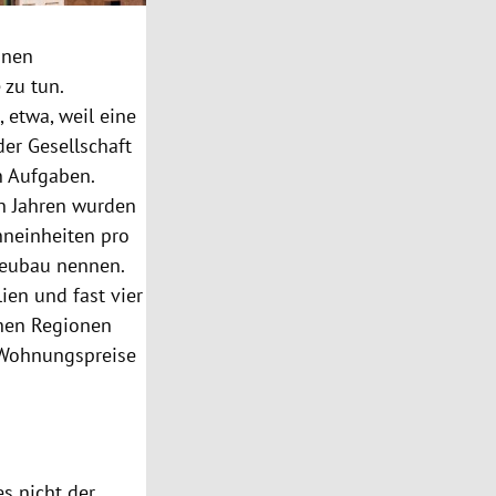
inen
zu tun.
, etwa, weil eine
der Gesellschaft
n Aufgaben.
n Jahren wurden
hneinheiten pro
Neubau nennen.
ien und fast vier
chen Regionen
 Wohnungspreise
es nicht der