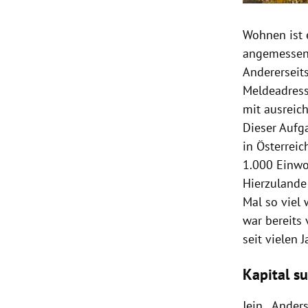
Wohnen ist 
angemessene
Andererseits
Meldeadresse
mit ausreic
Dieser Aufg
in Österrei
1.000 Einwo
Hierzulande
Mal so viel
war bereits
seit vielen 
Kapital s
Jein. „Ander