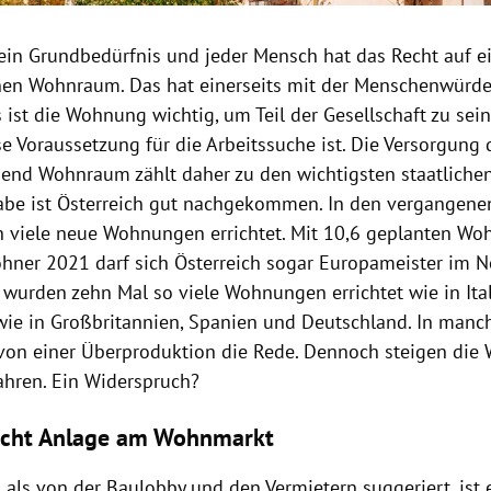
ein Grundbedürfnis und jeder Mensch hat das Recht auf e
n Wohnraum. Das hat einerseits mit der Menschenwürde 
 ist die Wohnung wichtig, um Teil der Gesellschaft zu sein
 Voraussetzung für die Arbeitssuche ist. Die Versorgung 
hend Wohnraum zählt daher zu den wichtigsten staatliche
abe ist Österreich gut nachgekommen. In den vergangene
ch viele neue Wohnungen errichtet. Mit 10,6 geplanten Wo
hner 2021 darf sich Österreich sogar Europameister im 
 wurden zehn Mal so viele Wohnungen errichtet wie in Ital
 wie in Großbritannien, Spanien und Deutschland. In man
 von einer Überproduktion die Rede. Dennoch steigen die
Jahren. Ein Widerspruch?
ucht Anlage am Wohnmarkt
s als von der Baulobby und den Vermietern suggeriert, ist 