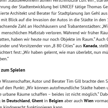
ehn Stadtbewohnern atmen verschmutzte Luft ein“, startet
hrung der Stadtentwicklung bei UNICEF tätige Thomas Ge
erte Architekt und Berater für Stadtplanung Jan Gehl au
 mit Blick auf die Invasion der Autos in die Städte in den
achsende Zahl an Hochhäusern und Trabantenstädten: „W
n menschlichen Maßstab verloren. Während wir früher Räu
tten, haben wir heute nur noch Objekte im Raum.“ Auch G
ünder und Vorsitzender von „8 80 Cities“ aus
Kanada
, stel
üchtert fest: „Wir haben gelernt, wie man überlebt, nun m
ben.“
 zum Spielen
e Wissenschafter, Autor und Berater Tim Gill brachte den 
uf den Punkt: „Wir können autofreundliche Städte haben
e urbane Räume schaffen – beides ist nicht möglich.“ Da
g in Deutschland
,
Ghent
in
Belgien
aber auch
Wien
vormac
 kindgerecht funktionieren kann.