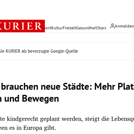
Anmelde
rreich
Politik
Wirtschaft
Sport
Kultur
Freizeit
Gesundheit
Stars
ie KURIER als bevorzugte Google-Quelle
 brauchen neue Städte: Mehr Pla
n und Bewegen
e kindgerecht geplant werden, steigt die Lebensqua
en es in Europa gibt.