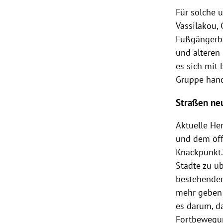
Für solche 
Vassilakou, 
Fußgängerbea
und älteren
es sich mit
Gruppe hand
Straßen ne
Aktuelle He
und dem öff
Knackpunkt.“
Städte zu ü
bestehender 
mehr geben 
es darum, d
Fortbewegun