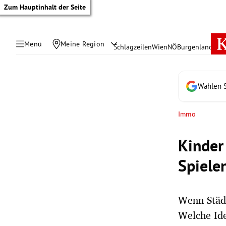
Zum Hauptinhalt der Seite
Menü
Meine Region
Schlagzeilen
Wien
NÖ
Burgenland
Öste
Wählen S
Immo
Kinder
Spiele
Wenn Städt
tik Untermenü
Welche Ide
rreich Untermenü