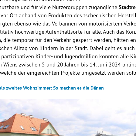
 nutzbare und für viele Nutzergruppen zugängliche
Stadtm
t vor Ort anhand von Produkten des tschechischen Herstel
orgten ebenso wie das Verbannen von motorisiertem Verke
alitativ hochwertige Aufenthaltsorte für alle. Auch das Kon
n
, die temporär für den Verkehr gesperrt werden, hätten e
schen Alltag von Kindern in der Stadt. Dabei geht es auch
partizipativen Kinder- und Jugendmillion konnten alle K
n Wiens zwischen 5 und 20 Jahren bis 14. Juni 2024 onlin
welche der eingereichten Projekte umgesetzt werden soll
 als zweites Wohnzimmer: So machen es die Dänen
Hinweis öffnen/schließen