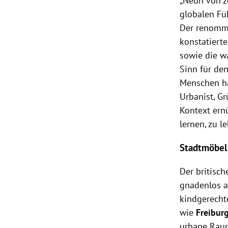
„Neun von z
globalen Fü
Der renommi
konstatierte
sowie die w
Sinn für de
Menschen ha
Urbanist, Gr
Kontext ern
lernen, zu le
Stadtmöbel
Der britisch
gnadenlos a
kindgerecht
wie
Freibur
urbane Raum