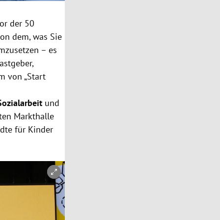
nor der 50
 von dem, was Sie
mzusetzen – es
astgeber,
m von „Start
Sozialarbeit
und
lten Markthalle
dte für Kinder