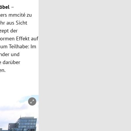
öbel
–
lers mmcité zu
hr aus Sicht
zept der
normen Effekt auf
 um Teilhabe: Im
inder und
e darüber
en.