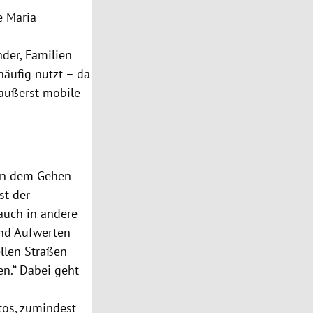
e Maria
nder, Familien
häufig nutzt – da
 äußerst mobile
hen dem Gehen
st der
 auch in andere
und Aufwerten
ellen Straßen
en.“ Dabei geht
tos, zumindest