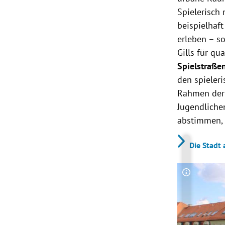
Spielerisch
beispielhaf
erleben – s
Gills für qu
Spielstraße
den spieleri
Rahmen der 
Jugendliche
abstimmen, 
Die Stadt
Copyright-