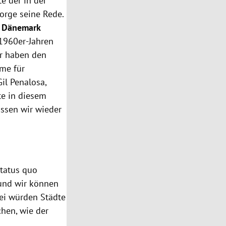
e der in der
orge seine Rede.
s
Dänemark
 1960er-Jahren
ir haben den
me für
il Penalosa,
lte in diesem
üssen wir wieder
Status quo
 und wir können
bei würden Städte
hen, wie der