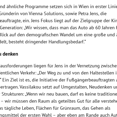
und ähnliche Programme setzen sich in Wien in erster Lini
Gründerin von Vienna Solutions, sowie Petra Jens, die
uftragte, ein. Jens Fokus liegt auf der Zielgruppe der Ki
 Generation: „Wir wissen, dass man das Auto ab 60 Jahren 
 Blick auf den demografischen Wandel um eine große und
elt, besteht dringender Handlungsbedarf.“
u denken
rausforderungen liegen für Jens in der Vernetzung zwisc
entlichen Verkehr: „Der Weg zu und von den Haltestellen i
 Ein Ziel ist es, die Initiative der Fußgängerbeauftragten
bertragen. Vassilakou setzt auf Umgestalten, Neudenken 
Strukturen: „Wenn wir neu bauen, darf es keine tradition
– wir müssen den Raum als geteiltes Gut für alle versteh
as tägliche Leben, Flächen für Grünraum, das Gehen als
gsmittel der ersten Wahl – aber eben am Rande auch Au