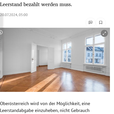
Leerstand bezahlt werden muss.
rreich Untermenü
20.07.2024, 05:00
rt Untermenü
schaft Untermenü
Copyright-Hinweis öffnen/schließen
s Untermenü
zeit Untermenü
undheit Untermenü
tur Untermenü
nung Untermenü
lität Untermenü
Oberösterreich wird von der Möglichkeit, eine
Leerstandabgabe einzuheben, nicht Gebrauch