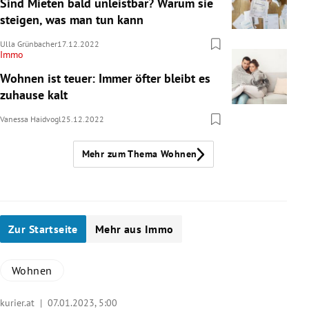
Sind Mieten bald unleistbar? Warum sie
steigen, was man tun kann
Ulla Grünbacher
17.12.2022
Immo
Wohnen ist teuer: Immer öfter bleibt es
zuhause kalt
Vanessa Haidvogl
25.12.2022
Mehr zum Thema Wohnen
Zur Startseite
Mehr aus Immo
Wohnen
kurier.at |
07.01.2023, 5:00