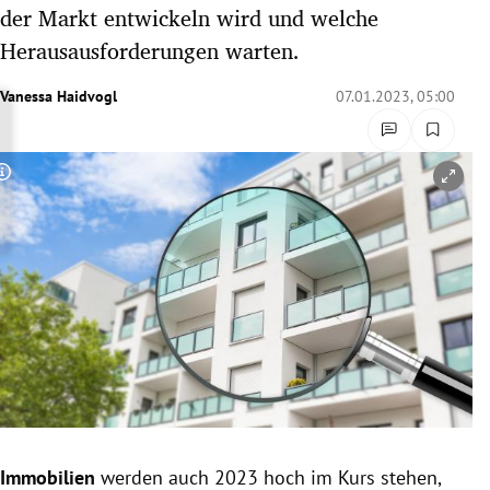
der Markt entwickeln wird und welche
rreich Untermenü
Herausausforderungen warten.
rt Untermenü
Vanessa Haidvogl
07.01.2023, 05:00
schaft Untermenü
s Untermenü
Copyright-Hinweis öffnen/schließen
zeit Untermenü
undheit Untermenü
tur Untermenü
nung Untermenü
lität Untermenü
Immobilien
werden auch 2023 hoch im Kurs stehen,