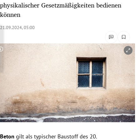
physikalischer Gesetzmäßigkeiten bedienen
rreich Untermenü
können
rt Untermenü
21.09.2024, 05:00
schaft Untermenü
s Untermenü
Copyright-Hinweis öffnen/schließen
zeit Untermenü
undheit Untermenü
tur Untermenü
nung Untermenü
lität Untermenü
Beton
gilt als typischer Baustoff des 20.