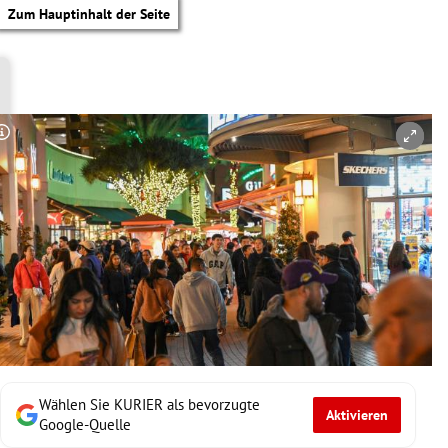
Zum Hauptinhalt der Seite
Copyright-Hinweis öffnen/schließen
Wählen Sie KURIER als bevorzugte
Aktivieren
tik Untermenü
Google-Quelle