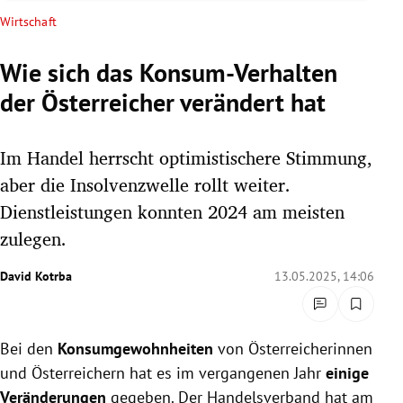
rreich Untermenü
Wirtschaft
rt Untermenü
Wie sich das Konsum-Verhalten
der Österreicher verändert hat
schaft Untermenü
s Untermenü
Im Handel herrscht optimistischere Stimmung,
aber die Insolvenzwelle rollt weiter.
zeit Untermenü
Dienstleistungen konnten 2024 am meisten
zulegen.
undheit Untermenü
David Kotrba
13.05.2025, 14:06
tur Untermenü
nung Untermenü
Bei den
Konsumgewohnheiten
von Österreicherinnen
lität Untermenü
und Österreichern hat es im vergangenen Jahr
einige
Veränderungen
gegeben. Der Handelsverband hat am