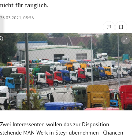
nicht für tauglich.
rreich Untermenü
23.03.2021, 08:56
rt Untermenü
schaft Untermenü
Copyright-Hinweis öffnen/schließen
s Untermenü
zeit Untermenü
undheit Untermenü
tur Untermenü
nung Untermenü
lität Untermenü
Zwei Interessenten wollen das zur Disposition
stehende MAN-Werk in Steyr übernehmen - Chancen