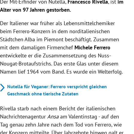
Der Mit-Erfinder von Nutella,
Alter von 97 Jahren und war Technischer Direktor
Francesco Rivella
, ist
im
bei Ferrero.
Alter von 97 Jahren gestorben.
Rivella arbeitete an bekannten Ferrero-Produkten
Der Italiener war früher als Lebensmittelchemiker
wie Mon chéri und Kinder Schokolade und ging
1993 in Pension.
beim Ferrero-Konzern in dem norditalienischen
Nutella, bekannt für seine Nuss-Nougat-
Städtchen Alba im Piemont beschäftigt. Zusammen
Zusammensetzung, wird jährlich mit 500.000
mit dem damaligen Firmenchef
Michele Ferrero
Tonnen hergestellt, wobei ein Glas 72 Stück
entwickelte er die Zusammensetzung des Nuss-
Würfelzucker enthält.
Nougat-Brotaufstrichs. Das erste Glas unter diesem
Namen lief 1964 vom Band. Es wurde ein Welterfolg.
Nutella für Veganer: Ferrero verspricht gleichen
Geschmack ohne tierische Zutaten
Rivella starb nach einem Bericht der italienischen
Nachrichtenagentur
Ansa
am Valentinstag - auf den
Tag genau zehn Jahre nach dem Tod von Ferrero, wie
der Konzern mitteilte. Über Jahrzehnte hinweg galt er