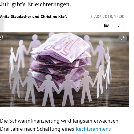
Juli gibt's Erleichterungen.
rreich Untermenü
Anita Staudacher
und
Christine Klafl
02.06.2018, 12:00
rt Untermenü
schaft Untermenü
Copyright-Hinweis öffnen/schließen
s Untermenü
zeit Untermenü
undheit Untermenü
tur Untermenü
nung Untermenü
Die
Schwarmfinanzierung
wird langsam erwachsen.
lität Untermenü
Drei Jahre nach
Schaffung
eines
Rechtsrahmens