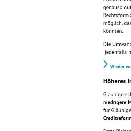
genauso gut
Rechtsform z
möglich, da
könnten.
Die Umwandl
jedenfalls n
Wieder we
Höheres I
Gläubigersc
n
iedrigere 
für Gläubig
Creditrefor