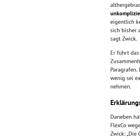
althergebra
unkomplizie
eigentlich 
sich bisher 
sagt Zwick.
Er führt da
Zusammenhan
Paragrafen.
wenig sei ex
nehmen.
Erklärung
Daneben hät
FlexCo wege
Zwick: „Die