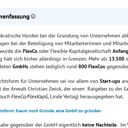
enfassung
xCo wurde Anfang 2024 eingeführt und wird hauptsächlich von St
rokratische Hürden bei der Gründung von Unternehmen a
unsicherheiten und Erklärungsbedarf bei ausländischen Investor
tung der FlexCo, trotz ihrer Vorteile gegenüber der GmbH.
ngen bei der Beteiligung von Mitarbeiterinnen und Mitarbe
erschützer sehen ein höheres Insolvenzrisiko durch das niedriger
 wurde die
FlexCo
oder Flexible Kapitalgesellschaft
Anfan
xCo
 hält sich bisher allerdings in Grenzen. Mehr als
13.500
i
ndeten
GmbHs
stehen lediglich rund
800 FlexCos
gegenübe
chtsform für Unternehmen sei vor allem von
Start-ups
an
t der Anwalt Christian Zwick, der einen Ratgeber zu der G
buch FlexCo/FlexKapG
, Linde Verlag) herausgegeben hat.
tsform: Kaum noch Gründe, eine GmbH zu gründen
habe gegenüber der GmbH eigentlich
keine Nachteile
. Im 