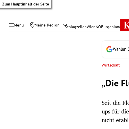
Zum Hauptinhalt der Seite
Menü
Meine Region
Schlagzeilen
Wien
NÖ
Burgenland
Öste
Wählen S
Wirtschaft
„Die F
Seit die F
ups für di
tik Untermenü
nicht etabl
rreich Untermenü