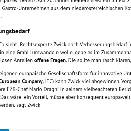
en gab es bereits. Am 20. Jänner meldete etwa ein im März
 Gastro-Unternehmen aus dem niederösterreichischen Ko
.
ungsbedarf
xCo sieht Rechtsexperte Zwick noch Verbesserungsbedarf
o in eine GmbH umwandeln wolle, gebe es im Zusammenh
losen Anteilen
offene Fragen
. Die sollte man rasch klären,
eigenen europäische Gesellschaftsform für innovative U
 European Company
, IEC) kann Zwick viel abgewinnen. Vor
ere EZB-Chef Mario Draghi in seinem vielbeachteten Beric
Das wäre ein Vorteil, müsse aber konsequent europaweit 
erden, sagt Zwick.