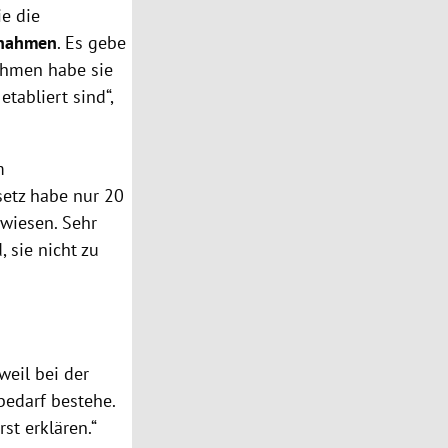
ie die
ßnahmen
. Es gebe
nehmen habe sie
etabliert sind“,
m
etz habe nur 20
rwiesen. Sehr
 sie nicht zu
weil bei der
bedarf bestehe.
st erklären.“