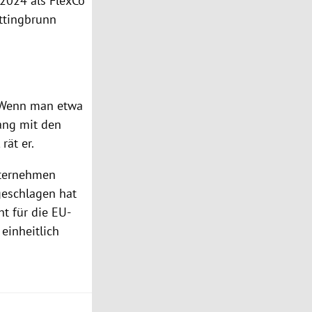
 2024 als FlexCo
ttingbrunn
. Wenn man etwa
ang mit den
 rät er.
nternehmen
geschlagen hat
ht für die EU-
einheitlich