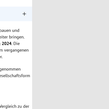
art-ups genutzt.
bbauen und
en hemmen die
iter bringen.
e Mindestkapital
g 2024
. Die
m vergangenen
r.
genommen
esellschaftsform
Vergleich zu der