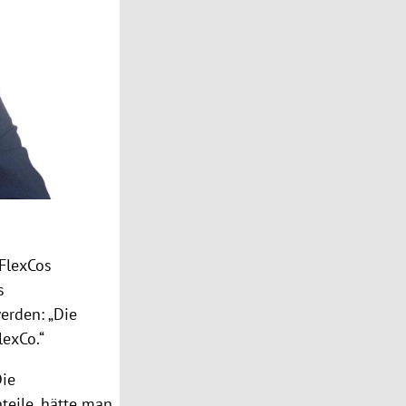
FlexCos
s
erden: „Die
lexCo.“
Die
teile, hätte man