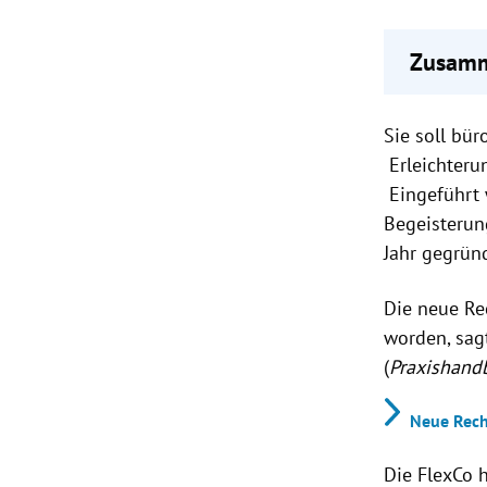
Zusamm
Die Fle
Sie soll bü
Rechts
Verbrei
Erleichteru
Gläubig
Eingeführt
der Fle
Begeisterung
Jahr gegrü
Die neue Re
worden, sag
(
Praxishand
Neue Rech
Die FlexCo 