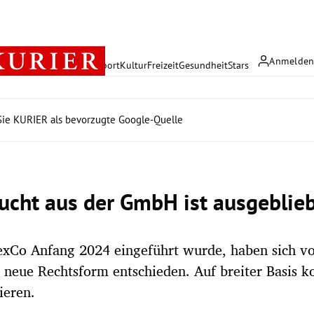
Anmelde
rreich
Politik
Wirtschaft
Sport
Kultur
Freizeit
Gesundheit
Stars
ie KURIER als bevorzugte Google-Quelle
lucht aus der GmbH ist ausgeblie
lexCo Anfang 2024 eingeführt wurde, haben sich vo
e neue Rechtsform entschieden. Auf breiter Basis ko
ieren.