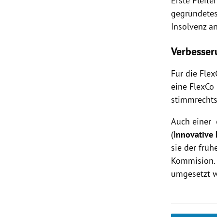
Erste Pleit
gegründetes
Insolvenz an
Verbesser
Für die Fle
eine FlexC
stimmrechts
Auch einer 
(I
nnovative
sie der früh
Kommision. 
umgesetzt w