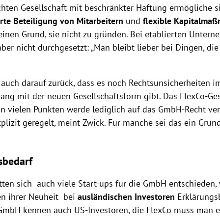
chten Gesellschaft mit beschränkter Haftung ermögliche s
rte Beteiligung von Mitarbeitern
und
flexible Kapitalma
keinen Grund, sie nicht zu gründen. Bei etablierten Unter
aber nicht durchgesetzt: „Man bleibt lieber bei Dingen, die 
s auch darauf zurück, dass es noch Rechtsunsicherheiten i
g mit der neuen Gesellschaftsform gibt. Das FlexCo-Ges
 In vielen Punkten werde lediglich auf das GmbH-Recht ve
plizit geregelt, meint Zwick. Für manche sei das ein Grund,
sbedarf
ten sich auch viele Start-ups für die GmbH entschieden, 
n ihrer Neuheit bei
ausländischen Investoren
Erklärungs
 GmbH kennen auch US-Investoren, die FlexCo muss man er