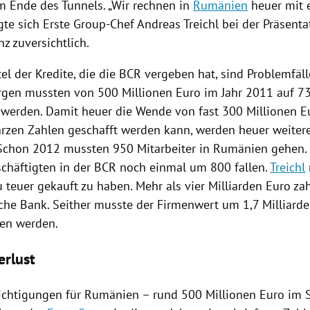
m Ende des Tunnels. „Wir rechnen in
Rumänien
heuer mit 
igte sich Erste Group-Chef
Andreas Treichl
bei der Präsenta
z zuversichtlich.
tel der Kredite, die die BCR vergeben hat, sind Problemfäll
rgen mussten von 500 Millionen Euro im Jahr 2011 auf 73
 werden. Damit heuer die Wende von fast 300 Millionen E
arzen Zahlen geschafft werden kann, werden heuer weiter
 Schon 2012 mussten 950 Mitarbeiter in
Rumänien
gehen. 
schäftigten in der BCR noch einmal um 800 fallen.
Treichl
teuer gekauft zu haben. Mehr als vier Milliarden Euro zahl
che Bank. Seither musste der Firmenwert um 1,7 Milliard
en werden.
erlust
ichtigungen für
Rumänien
– rund 500 Millionen Euro im 