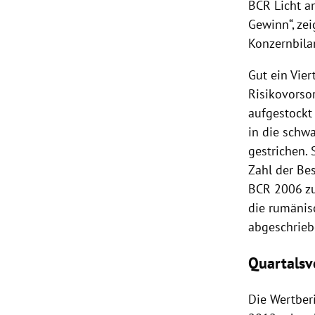
BCR Licht a
Gewinn“, ze
Konzernbilan
Gut ein Vier
Risikovorso
aufgestockt
in die schw
gestrichen.
Zahl der Be
BCR 2006 zu 
die rumänis
abgeschrieb
Quartalsv
Die Wertber