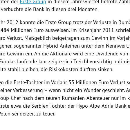
hten der
Erste Group
in diesem Jahresviertel tiefrote Zahl
t verbuchte die Bank in diesen drei Monaten.
ahr 2012 konnte die
Erste Group
trotz der Verluste in
Rumä
484 Millionen Euro ausweisen. Im Krisenjahr 2011 schrie
uro Verlust. Maßgeblich beigetragen zum Gewinn im Vorjah
gener, sogenannter Hybrid-Anleihen unter dem Nennwert.
uro Gewinn ein. An die Aktionäre wird eine Dividende von 
Für das laufende Jahr zeigte sich
Treichl
vorsichtig optimis
lte stabil bleiben, die Risikokosten dürften sinken.
wo die Erste-Tochter im Vorjahr 55 Millionen Euro Verlust s
einer Verbesserung – wenn nicht ein Wunder geschieht. 
Group-Chef nach dem teuren Rumänien-Abenteuer nur im kl
Erste etwa die Serbien-Tochter der Hypo-Alpe-Adria-Bank 
Polen
sei derzeit zu teuer.