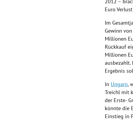
2012 – brac
Euro Verlus
Im Gesamtj
Gewinn von 
Millionen E
Rückkauf ei
Millionen E
ausbezahlt. 
Ergebnis sol
In
Ungarn
, 
Treichl
mit k
der Erste- 
könnte die 
Einstieg in