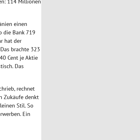
en: 114 Millionen
nien
einen
b die Bank 719
r hat der
 Das brachte 323
40 Cent je Aktie
tisch. Das
chrieb, rechnet
An Zukäufe denkt
einen Stil. So
erwerben. Ein