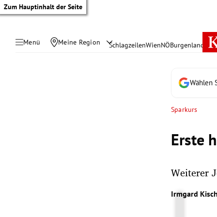
Zum Hauptinhalt der Seite
Menü
Meine Region
Schlagzeilen
Wien
NÖ
Burgenland
Öste
Wählen S
Sparkurs
Erste 
Weiterer J
tik Untermenü
Irmgard Kisc
rreich Untermenü