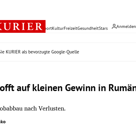
Anmelde
rreich
Politik
Wirtschaft
Sport
Kultur
Freizeit
Gesundheit
Stars
ie KURIER als bevorzugte Google-Quelle
hofft auf kleinen Gewinn in Rumä
obabbau nach Verlusten.
hko