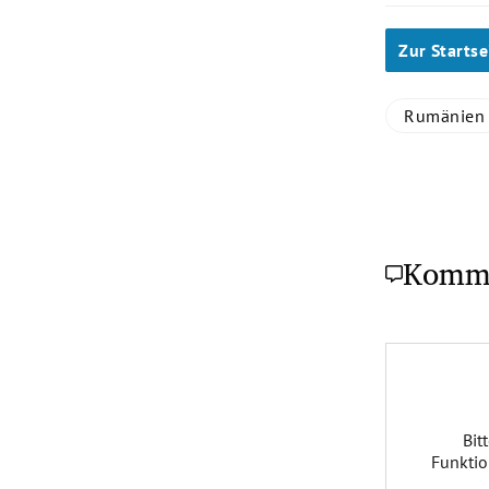
Zur Startse
Rumänien
Komm