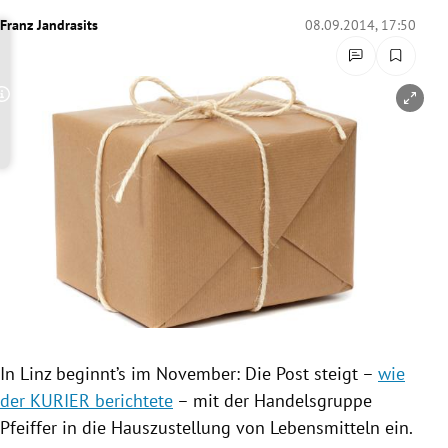
rreich Untermenü
Franz Jandrasits
08.09.2014, 17:50
rt Untermenü
Copyright-Hinweis öffnen/schließen
schaft Untermenü
s Untermenü
zeit Untermenü
undheit Untermenü
tur Untermenü
nung Untermenü
In
Linz
beginnt’s im November: Die Post steigt –
wie
der KURIER berichtete
– mit der
Handelsgruppe
lität Untermenü
Pfeiffer in die
Hauszustellung
von Lebensmitteln ein.