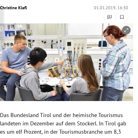
rreich Untermenü
Christine Klafl
01.01.2019, 16:30
rt Untermenü
Copyright-Hinweis öffnen/schließen
schaft Untermenü
s Untermenü
zeit Untermenü
undheit Untermenü
tur Untermenü
nung Untermenü
Das Bundesland
Tirol
und der heimische Tourismus
landeten im Dezember auf dem
Stockerl
. In
Tirol
gab
lität Untermenü
es um elf Prozent, in der
Tourismusbranche
um 8,3