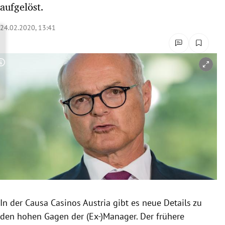
aufgelöst.
rreich Untermenü
24.02.2020, 13:41
rt Untermenü
schaft Untermenü
Copyright-Hinweis öffnen/schließen
s Untermenü
zeit Untermenü
undheit Untermenü
tur Untermenü
nung Untermenü
In der Causa
Casinos Austria
gibt es neue Details zu
lität Untermenü
den hohen Gagen der (Ex-)Manager. Der frühere