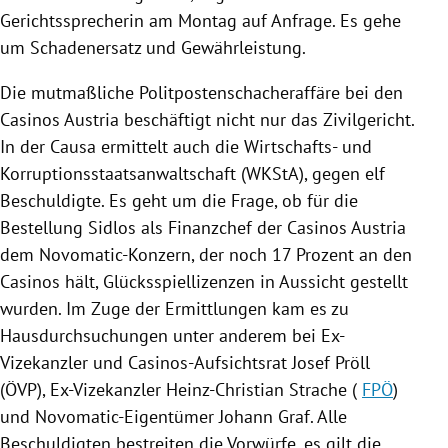
Gerichtssprecherin am Montag auf Anfrage. Es gehe
um Schadenersatz und Gewährleistung.
Die mutmaßliche Politpostenschacheraffäre bei den
Casinos Austria
beschäftigt nicht nur das Zivilgericht.
In der Causa ermittelt auch die Wirtschafts- und
Korruptionsstaatsanwaltschaft (
WKStA
), gegen elf
Beschuldigte. Es geht um die Frage, ob für die
Bestellung
Sidlos
als Finanzchef der
Casinos Austria
dem Novomatic-Konzern, der noch 17 Prozent an den
Casinos
hält, Glücksspiellizenzen in Aussicht gestellt
wurden. Im Zuge der Ermittlungen kam es zu
Hausdurchsuchungen
unter anderem bei Ex-
Vizekanzler und Casinos-Aufsichtsrat
Josef Pröll
(
ÖVP
), Ex-Vizekanzler
Heinz-Christian Strache
(
FPÖ
)
und Novomatic-Eigentümer
Johann Graf
. Alle
Beschuldigten bestreiten die Vorwürfe, es gilt die