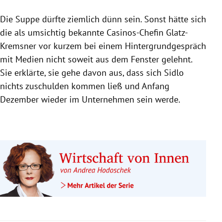
Die Suppe dürfte ziemlich dünn sein. Sonst hätte sich
die als umsichtig bekannte Casinos-Chefin
Glatz-
Kremsner
vor kurzem bei einem Hintergrundgespräch
mit Medien nicht soweit aus dem Fenster gelehnt.
Sie erklärte, sie gehe davon aus, dass sich
Sidlo
nichts zuschulden kommen ließ und Anfang
Dezember wieder im Unternehmen sein werde.