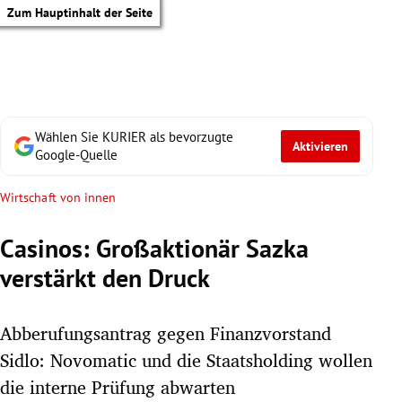
Zum Hauptinhalt der Seite
Wählen Sie KURIER als bevorzugte
Aktivieren
Google-Quelle
Wirtschaft von innen
Casinos: Großaktionär Sazka
verstärkt den Druck
Abberufungsantrag gegen Finanzvorstand
Sidlo: Novomatic und die Staatsholding wollen
tik Untermenü
die interne Prüfung abwarten