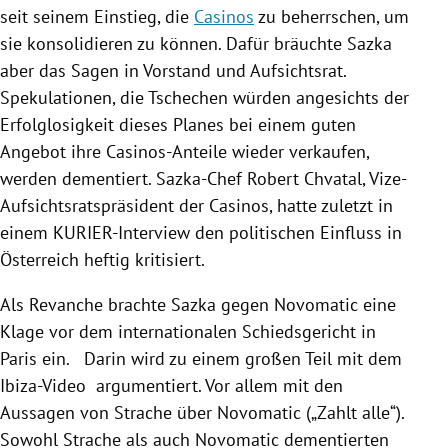
seit seinem Einstieg, die
Casinos
zu beherrschen, um
sie konsolidieren zu können. Dafür bräuchte
Sazka
aber das Sagen in Vorstand und Aufsichtsrat.
Spekulationen, die Tschechen würden angesichts der
Erfolglosigkeit dieses Planes bei einem guten
Angebot ihre Casinos-Anteile wieder verkaufen,
werden dementiert. Sazka-Chef
Robert Chvatal
, Vize-
Aufsichtsratspräsident der
Casinos
, hatte zuletzt in
einem KURIER-Interview den politischen Einfluss in
Österreich
heftig kritisiert.
Als Revanche brachte
Sazka
gegen
Novomatic
eine
Klage vor dem internationalen Schiedsgericht in
Paris
ein. Darin wird zu einem großen Teil mit dem
Ibiza-Video argumentiert. Vor allem mit den
Aussagen von Strache über
Novomatic
(„Zahlt alle“).
Sowohl Strache als auch
Novomatic
dementierten