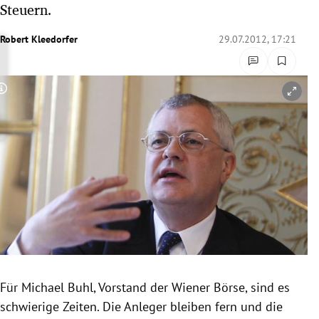
Steuern.
rreich Untermenü
Robert Kleedorfer
29.07.2012, 17:21
rt Untermenü
schaft Untermenü
Copyright-Hinweis öffnen/schließen
s Untermenü
zeit Untermenü
undheit Untermenü
tur Untermenü
nung Untermenü
Für Michael Buhl, Vorstand der
Wiener Börse
, sind es
lität Untermenü
schwierige Zeiten. Die Anleger bleiben fern und die