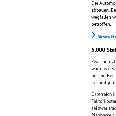
Der Automob
abbauen. Be
wegfallen w
betroffen.
Bittere P
5.000 Ste
Zwischen 20
war das erst
nur ein Beis
Gesamtgefüge
Österreich 
Faktorkoste
sei zwar tr
Planbarkeit