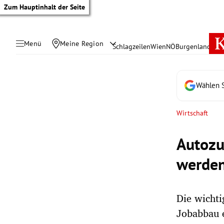
Zum Hauptinhalt der Seite
Menü
Meine Region
Schlagzeilen
Wien
NÖ
Burgenland
Öste
Wählen S
Wirtschaft
Autozul
werden
Die wichti
tik Untermenü
Jobabbau e
rreich Untermenü