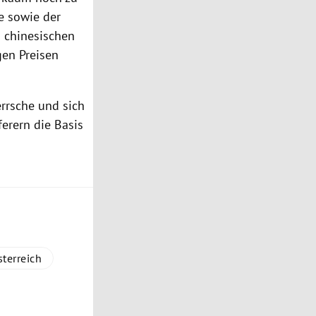
e sowie der
 chinesischen
gen Preisen
errsche und sich
ferern die Basis
terreich