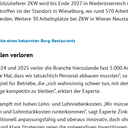
ilzulieferer ZKW wird bis Ende 2027 in Niederösterreich 
troffen ist der Standort in Wieselburg, wo rund 570 Arbei
erden. Weitere 30 Arbeitsplätze bei ZKW in Wiener Neusta
leite eines bekannten Burg-Restaurants
llen verloren
24 und 2025 verlor die Branche hierzulande fast 5.000 Ar
e Mal, dass wir tatsächlich Personal abbauen mussten“, so
piel für Betriebe, die „sich wahnsinnig schwer tun, mit de
 kompetitiv zu bleiben“, erklärt der Experte.
kämpft mit hohen Lohn- und Lohnnebenkosten. „Wir müsse
n und Lohnstückkosten runterkommen“, sagt Experte Zinkl
aditionell anpassungsfähig und überaus innovativ, doch oh
 und klare Strategien seien die notwendigen Investitione