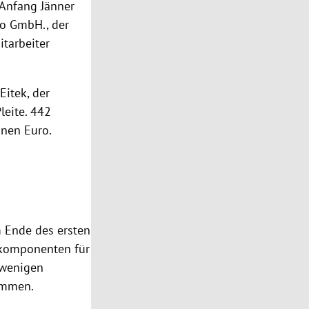
 Anfang Jänner
Co GmbH., der
itarbeiter
Eitek, der
leite. 442
onen Euro.
m Ende des ersten
mkomponenten für
 wenigen
ommen.