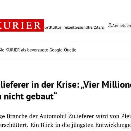
Anmelde
rreich
Politik
Wirtschaft
Sport
Kultur
Freizeit
Gesundheit
Stars
ie KURIER als bevorzugte Google-Quelle
ieferer in der Krise: „Vier Millio
 nicht gebaut“
ge Branche der Automobil-Zulieferer wird von Ple
rschüttert. Ein Blick in die jüngsten Entwicklunge