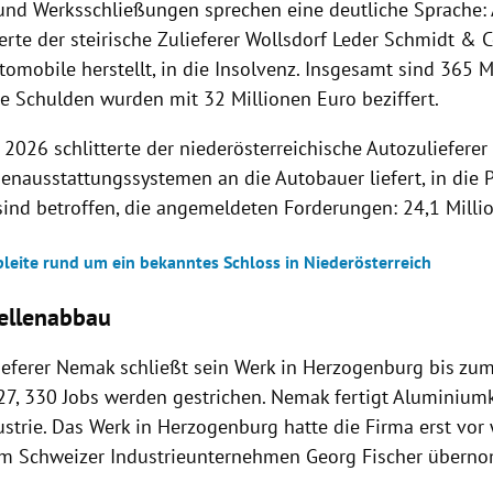
 und Werksschließungen sprechen eine deutliche Sprache:
erte der steirische Zulieferer Wollsdorf Leder Schmidt & 
tomobile herstellt, in die Insolvenz. Insgesamt sind 365 M
ie Schulden wurden mit 32 Millionen Euro beziffert.
 2026 schlitterte der niederösterreichische Autozulieferer 
enausstattungssystemen an die Autobauer liefert, in die P
 sind betroffen, die angemeldeten Forderungen: 24,1 Milli
pleite rund um ein bekanntes Schloss in Niederösterreich
ellenabbau
ieferer Nemak schließt sein Werk in Herzogenburg bis zu
27, 330 Jobs werden gestrichen. Nemak fertigt Aluminiu
ustrie. Das Werk in Herzogenburg hatte die Firma erst vor
m Schweizer Industrieunternehmen Georg Fischer übern