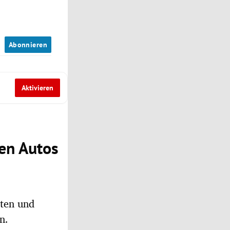
n
Abonnieren
Aktivieren
nen Autos
iten und
n.