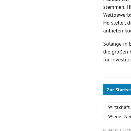
stemmen. Hi
Wettbewerbs
Hersteller, 
anbieten kö
Solange in 
die großen H
für Investit
Zur Startse
Wirtschaft
Wiener Ne
kurier.at |
02.