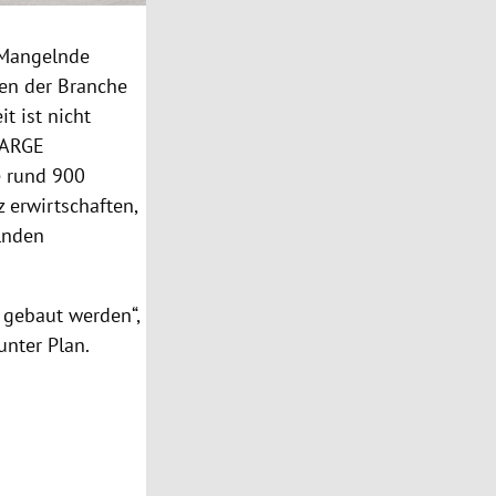
. Mangelnde
zen der Branche
t ist nicht
 ARGE
e rund 900
 erwirtschaften,
lnden
t gebaut werden“,
unter Plan.