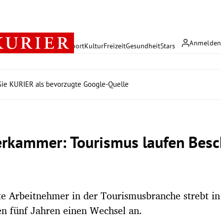
Anmelde
rreich
Politik
Wirtschaft
Sport
Kultur
Freizeit
Gesundheit
Stars
ie KURIER als bevorzugte Google-Quelle
erkammer: Tourismus laufen Besc
te Arbeitnehmer in der Tourismusbranche strebt in
 fünf Jahren einen Wechsel an.