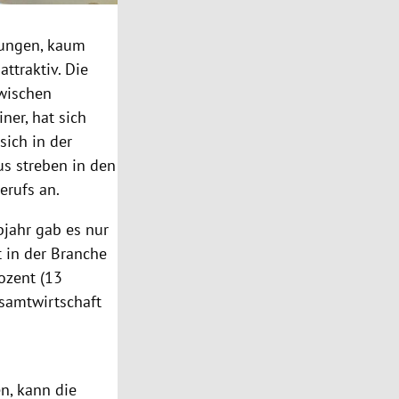
tungen, kaum
ttraktiv. Die
wischen
ner, hat sich
sich in der
us
streben in den
rufs an.
bjahr gab es nur
t in der Branche
rozent (13
esamtwirtschaft
n, kann die