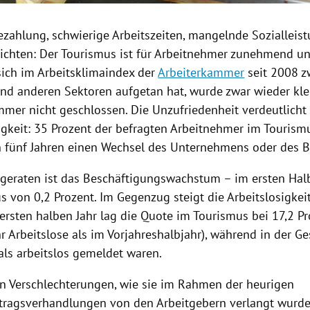
ezahlung, schwierige Arbeitszeiten, mangelnde Sozialleis
sichten
: Der
Tourismus
ist für Arbeitnehmer zunehmend una
sich im
Arbeitsklimaindex
der
Arbeiterkammer
seit 2008 z
nd anderen Sektoren aufgetan hat, wurde zwar wieder klei
mmer nicht geschlossen. Die Unzufriedenheit verdeutlicht 
igkeit: 35 Prozent der befragten Arbeitnehmer im
Tourism
ünf Jahren einen Wechsel des Unternehmens oder des Be
 geraten ist das Beschäftigungswachstum – im ersten Hal
s von 0,2 Prozent. Im Gegenzug steigt die Arbeitslosigkei
 ersten halben Jahr lag die Quote im Tourismus bei 17,2 P
r Arbeitslose als im Vorjahreshalbjahr), während in der G
als arbeitslos gemeldet waren.
n Verschlechterungen, wie sie im Rahmen der heurigen
rtragsverhandlungen von den Arbeitgebern verlangt wurde