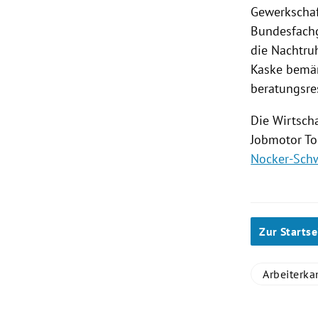
Gewerkschaf
Bundesfach
die Nachtru
Kaske
bemäng
beratungsres
Die Wirtsch
Jobmotor
To
Nocker-Sch
Zur Startse
Arbeiterk