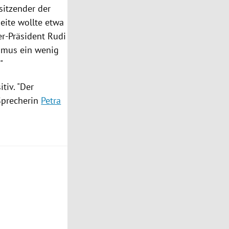
sitzender der
eite wollte etwa
er-Präsident
Rudi
smus
ein wenig
"
tiv. "Der
Sprecherin
Petra