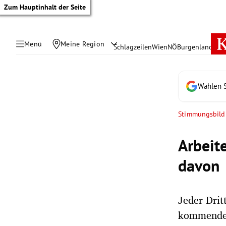
Zum Hauptinhalt der Seite
Menü
Meine Region
Schlagzeilen
Wien
NÖ
Burgenland
Öste
Wählen S
Stimmungsbild
Arbeit
davon
Jeder Drit
tik Untermenü
kommenden
rreich Untermenü