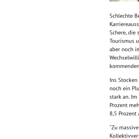
Schlechte B
Karriereaus
Schere, die 
Tourismus
u
aber noch i
Wechselwill
kommenden f
Ins Stocken
noch ein Plu
stark an. Im
Prozent meh
8,5 Prozent 
"Zu massive
Kollektivve