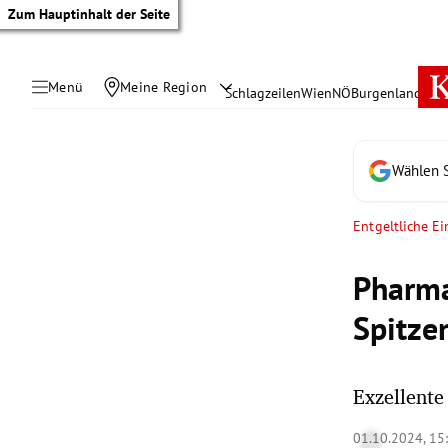
Zum Hauptinhalt der Seite
Menü
Meine Region
Schlagzeilen
Wien
NÖ
Burgenland
Öste
Wählen S
Entgeltliche E
Pharma
Spitze
Exzellente
tik Untermenü
01.10.2024, 15
rreich Untermenü