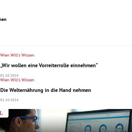
nen
rtment f. Pharmazeutische Wissenschaften
Wien Will's Wissen
azie.univie.ac.at
„Wir wollen eine Vorreiterrolle einnehmen“
sche Pharmazie
01.10.2024
Wien Will's Wissen
erationspartner
raduatecenter.at/klinischepharmazie
Die Welternährung in die Hand nehmen
01.10.2024
mazeutisches Qualitätsmanagement
sammenarbeit mit dem
raduatecenter.at/pqm