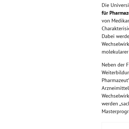
Die Univers
für Pharmaz
von Medikam
Charakterisi
Dabei werden
Wechselwirk
molekularer
Neben der F
Weiterbildu
Pharmazeut*
Arzneimitte
Wechselwirk
werden „sac
Masterprogr