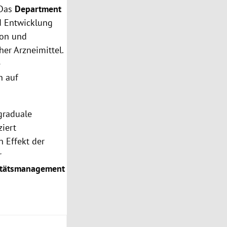
 Das
Department
d Entwicklung
ion und
her Arzneimittel.
e
n auf
graduale
ziert
 Effekt der
r
itätsmanagement
m