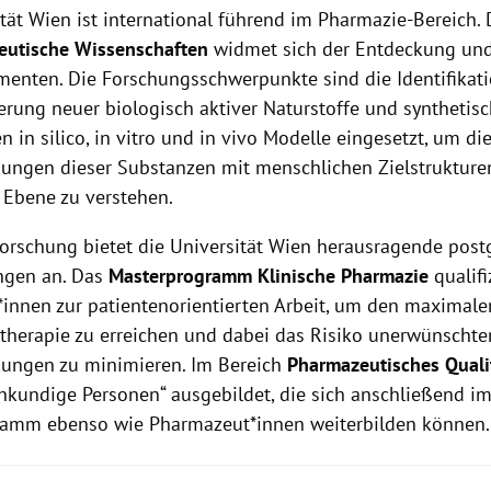
ität Wien ist international führend im Pharmazie-Bereich.
eutische Wissenschaften
widmet sich der Entdeckung un
enten. Die Forschungsschwerpunkte sind die Identifikat
erung neuer biologisch aktiver Naturstoffe und synthetisc
 in silico, in vitro und in vivo Modelle eingesetzt, um di
ungen dieser Substanzen mit menschlichen Zielstrukture
 Ebene zu verstehen.
orschung bietet die Universität Wien herausragende post
ngen an. Das
Masterprogramm Klinische Pharmazie
qualifi
innen zur patientenorientierten Arbeit, um den maximalen
ltherapie zu erreichen und dabei das Risiko unerwünschte
ungen zu minimieren. Im Bereich
Pharmazeutisches Qual
hkundige Personen“ ausgebildet, die sich anschließend i
amm ebenso wie Pharmazeut*innen weiterbilden können.