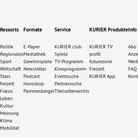
Ressorts
Formate
Service
KURIER Produkte
Info
Politik
E-Paper
KURIER club
KURIER TV
Abo 
Regionales
Mediathek
Spiele
profil
Anze
Sport
Gewinnspiele
TV-Programm
futurezone
Werb
Wirtschaft
Newsletter
Kinoprogramm
Freizeit
FAQ
Stars
Podcast
Eventsuche
KURIER App
Kont
freizeit
Horoskop
Partnersuche
Fokus
Pammesberger
Titelseitenarchiv
Leben
Kultur
Meinung
Klima
Mobilität