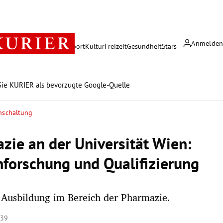
Anmelde
rreich
Politik
Wirtschaft
Sport
Kultur
Freizeit
Gesundheit
Stars
ie KURIER als bevorzugte Google-Quelle
inschaltung
zie an der Universität Wien:
nforschung und Qualifizierung
 Ausbildung im Bereich der Pharmazie.
:39