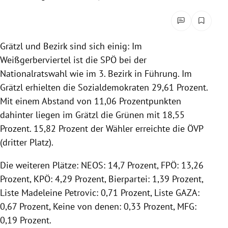
rreich Untermenü
rt Untermenü
Grätzl und Bezirk sind sich einig: Im
Weißgerberviertel ist die SPÖ bei der
schaft Untermenü
Nationalratswahl wie im 3. Bezirk in Führung. Im
s Untermenü
Grätzl erhielten die Sozialdemokraten 29,61 Prozent.
Mit einem Abstand von 11,06 Prozentpunkten
zeit Untermenü
dahinter liegen im Grätzl die Grünen mit 18,55
Prozent. 15,82 Prozent der Wähler erreichte die ÖVP
undheit Untermenü
(dritter Platz).
tur Untermenü
Die weiteren Plätze: NEOS: 14,7 Prozent, FPÖ: 13,26
Prozent, KPÖ: 4,29 Prozent, Bierpartei: 1,39 Prozent,
nung Untermenü
Liste Madeleine Petrovic: 0,71 Prozent, Liste GAZA:
0,67 Prozent, Keine von denen: 0,33 Prozent, MFG:
lität Untermenü
0,19 Prozent.