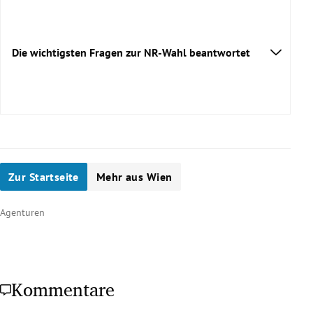
Die wichtigsten Fragen zur NR-Wahl beantwortet
Wie oft wird der Nationalrat gewählt?
alle 5 Jahre
Zur Startseite
Mehr aus Wien
Was genau wird bei der NR-Wahl gewählt?
Agenturen
Kommentare
Bundesregierung