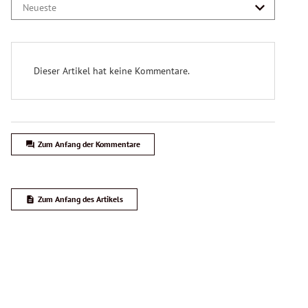
Welche Parteien treten bei der NR-Wahl an?
9 Parteien
ÖVP
,
SPÖ
,
FPÖ
,
Grüne
,
Neos
,
KPÖ
,
Bierpartei
,
LMP
KEINE