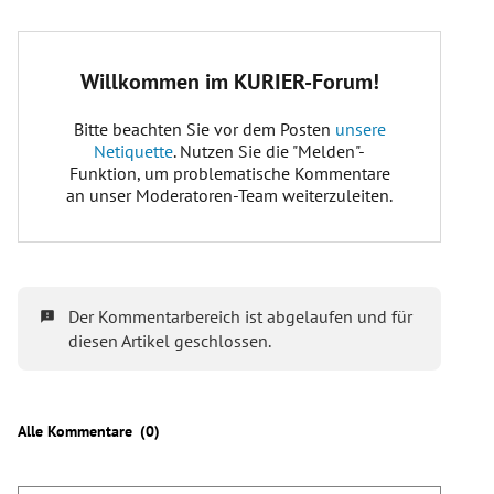
Wie viele Mandate werden vergeben?
183 Abgeordnete
Wann war die letzte Nationalratswahl in
Österreich?
29. September 2019
Wer ist bei der Nationalratswahl wahlberechtigt?
Nationalratswahl
im Jahr 2024
6,3 Millionen Personen
wahlberechtigt
endgültige Zahl folgt am 27.
September)