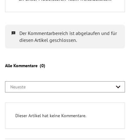
Wer ist bei der Nationalratswahl wahlberechtigt?
Nationalratswahl
im Jahr 2024
6,3 Millionen Personen
wahlberechtigt
endgültige Zahl folgt am 27.
September)
Welche Parteien treten bei der NR-Wahl an?
9 Parteien
ÖVP
,
SPÖ
,
FPÖ
,
Grüne
,
Neos
,
KPÖ
,
Bierpartei
,
LMP
KEINE