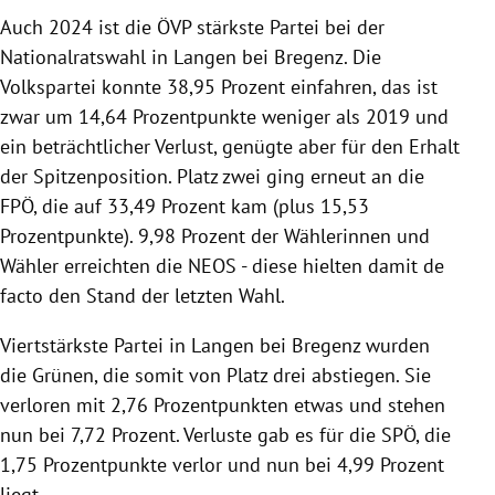
rreich Untermenü
Auch 2024 ist die ÖVP stärkste Partei bei der
Nationalratswahl in Langen bei Bregenz. Die
rt Untermenü
Volkspartei konnte 38,95 Prozent einfahren, das ist
zwar um 14,64 Prozentpunkte weniger als 2019 und
schaft Untermenü
ein beträchtlicher Verlust, genügte aber für den Erhalt
der Spitzenposition. Platz zwei ging erneut an die
s Untermenü
FPÖ, die auf 33,49 Prozent kam (plus 15,53
Prozentpunkte). 9,98 Prozent der Wählerinnen und
zeit Untermenü
Wähler erreichten die NEOS - diese hielten damit de
undheit Untermenü
facto den Stand der letzten Wahl.
tur Untermenü
Viertstärkste Partei in Langen bei Bregenz wurden
die Grünen, die somit von Platz drei abstiegen. Sie
nung Untermenü
verloren mit 2,76 Prozentpunkten etwas und stehen
nun bei 7,72 Prozent. Verluste gab es für die SPÖ, die
lität Untermenü
1,75 Prozentpunkte verlor und nun bei 4,99 Prozent
liegt.