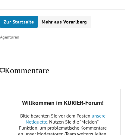
Wie oft wird der Nationalrat gewählt?
alle 5 Jahre
Zur Startseite
Mehr aus Vorarlberg
Was genau wird bei der NR-Wahl gewählt?
Agenturen
Kommentare
Bundesregierung
Wie viele Mandate werden vergeben?
183 Abgeordnete
Wann war die letzte Nationalratswahl in
Österreich?
29. September 2019